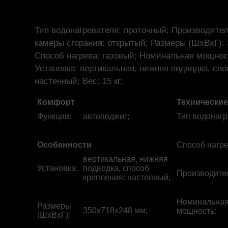
Тип водонагревателя: проточный; Производител
камеры сгорания: открытый; Размеры (ШхВхГ):
Способ нагрева: газовый; Номинальная мощност
Установка: вертикальная, нижняя подводка, спо
настенный; Вес: 15 кг;
Комфорт
Технические
Функции
:
автоподжиг;
Тип водонаг
Особенности
Способ нагр
вертикальная, нижняя
Установка
:
подводка, способ
Производите
крепления: настенный;
Номинальна
Размеры
350x718x248 мм;
мощность
:
(ШхВхГ)
: