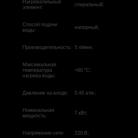
Нагревательный
спиральный;
элемент
:
Способ подачи
напорный;
воды
:
Производительность
:
5 л/мин;
Максимальная
температура
+60 °С;
нагрева воды
:
Давление на входе
:
0.40 атм.;
Номинальная
7 кВт;
мощность
:
Напряжение сети
:
220 В;