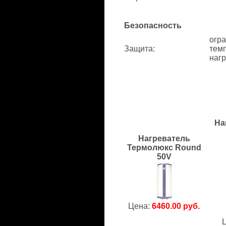
Безопасность
огр
Защита
:
тем
нагр
На
Нагреватель
Термолюкс Round
50V
Цена:
6460.00 руб.