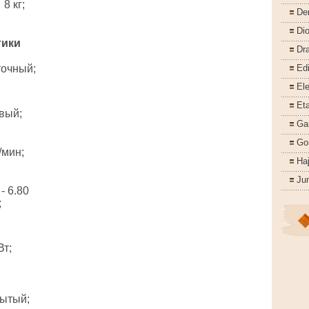
8 кг;
De
Di
тики
Dr
точный;
Ed
Ele
Eta
вый;
Ga
Go
/мин;
Ha
Ju
 - 6.80
;
Вт;
рытый;