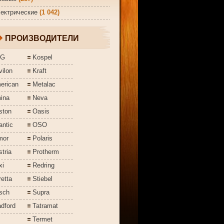
ектрические
(1 042)
ПРОИЗВОДИТЕЛИ
EG
Kospel
ilon
Kraft
erican
Metalac
ina
Neva
ston
Oasis
antic
OSO
mor
Polaris
tria
Protherm
xi
Redring
etta
Stiebel
sch
Supra
dford
Tatramat
Termet