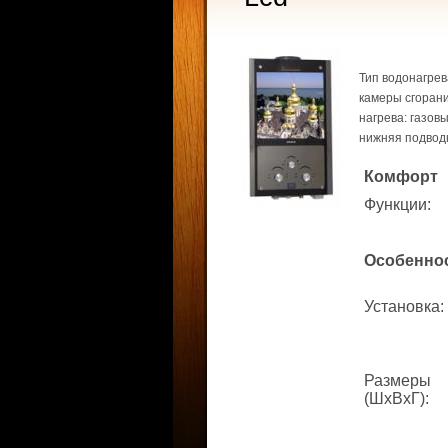
Тип водонагрев
камеры сгорани
нагрева: газов
нижняя подводка
Комфорт
Функции
:
Особенно
Установка
:
Размеры
(ШхВхГ)
: