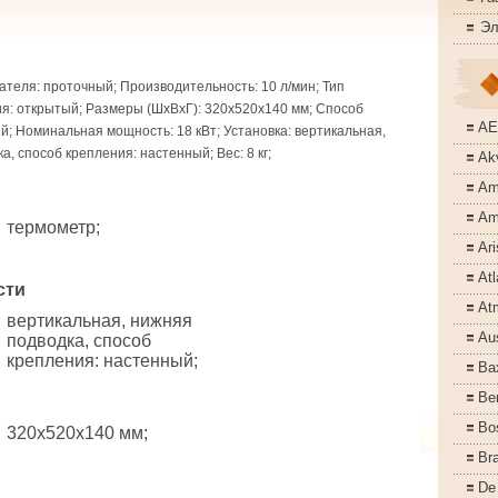
Эл
ателя: проточный; Производительность: 10 л/мин; Тип
я: открытый; Размеры (ШхВхГ): 320x520x140 мм; Способ
A
ый; Номинальная мощность: 18 кВт; Установка: вертикальная,
, способ крепления: настенный; Вес: 8 кг;
Akv
Am
Am
термометр;
Ari
Atl
сти
At
вертикальная, нижняя
Aus
подводка, способ
крепления: настенный;
Ba
Ber
Bo
320x520x140 мм;
Bra
De