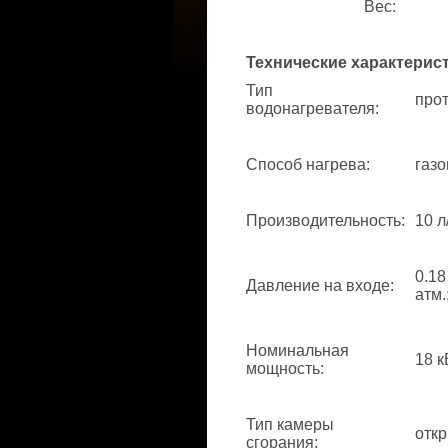
Вес
:
Технические характерис
Тип
про
водонагревателя
:
Способ нагрева
:
газо
Производительность
:
10 л
0.18
Давление на входе
:
атм.
Номинальная
18 к
мощность
:
Тип камеры
отк
сгорания
: