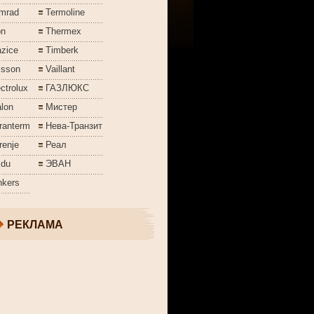
mrad
Termoline
on
Thermex
azice
Timberk
isson
Vaillant
ctrolux
ГАЗЛЮКС
lon
Мистер
ranterm
Нева-Транзит
renje
Реал
jdu
ЭВАН
nkers
РЕКЛАМА