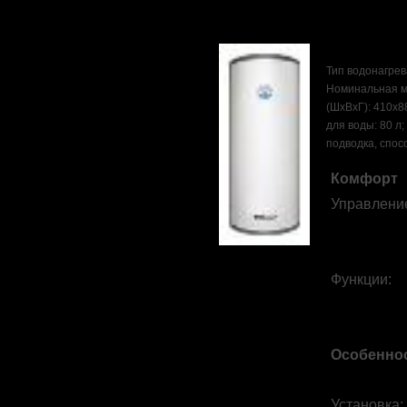
Тип водонагрев
Номинальная мо
(ШхВхГ): 410x8
для воды: 80 л
подводка, спос
Комфорт
Управлени
Функции
:
Особенно
Установка
: