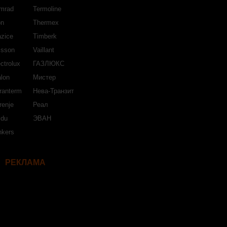
mrad
Termoline
on
Thermex
azice
Timberk
isson
Vaillant
ctrolux
ГАЗЛЮКС
lon
Мистер
ranterm
Нева-Транзит
renje
Реал
jdu
ЭВАН
nkers
РЕКЛАМА