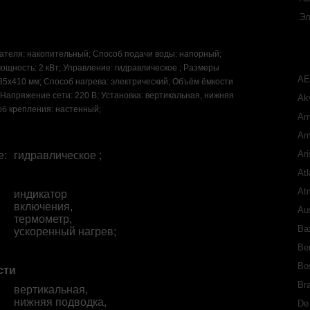
Эл
ателя: накопительный; Способ подачи воды: напорный;
щность: 2 кВт; Управление: гидравлическое ; Размеры
A
85x410 мм; Способ нагрева: электрический; Объём ёмкости
; Напряжение сети: 220 В; Установка: вертикальная, нижняя
Akv
об крепления: настенный;
Am
Am
Ari
е
:
гидравлическое ;
Atl
At
индикатор
включения,
Aus
термометр,
Ba
ускоренный нагрев;
Ber
Bo
сти
Bra
вертикальная,
нижняя подводка,
De