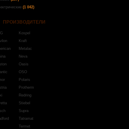
ектрические
(1 042)
ПРОИЗВОДИТЕЛИ
EG
Kospel
ilon
Kraft
erican
Metalac
ina
Neva
ston
Oasis
antic
OSO
mor
Polaris
tria
Protherm
xi
Redring
etta
Stiebel
sch
Supra
dford
Tatramat
Termet