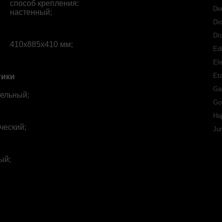
способ крепления:
De
настенный;
Di
Dr
410x885x410 мм;
Ed
Ele
Eta
тики
Ga
ельный;
Go
Ha
ческий;
Ju
ый;