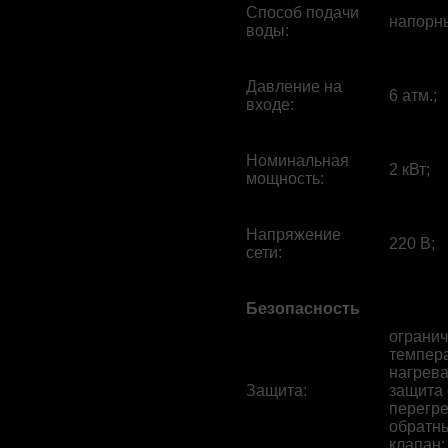
Способ подачи
напорн
воды
:
Давление на
6 атм.;
входе
:
Номинальная
2 кВт;
мощность
:
Напряжение
220 В;
сети
:
Безопасность
ограни
темпер
нагрева
Защита
:
защита 
перегре
обратн
клапан;