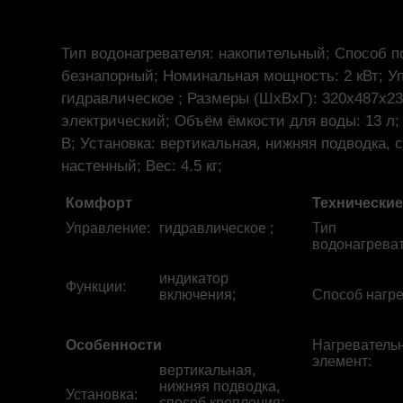
Тип водонагревателя: накопительный; Способ п
безнапорный; Номинальная мощность: 2 кВт; У
гидравлическое ; Размеры (ШхВхГ): 320x487x23
электрический; Объём ёмкости для воды: 13 л;
В; Установка: вертикальная, нижняя подводка, 
настенный; Вес: 4.5 кг;
Комфорт
Технические
Управление
:
гидравлическое ;
Тип
водонагрева
индикатор
Функции
:
включения;
Способ нагр
Особенности
Нагреватель
элемент
:
вертикальная,
нижняя подводка,
Установка
:
способ крепления: