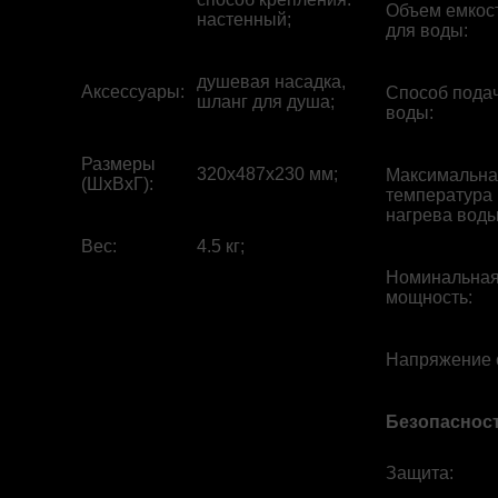
Объем емкос
настенный;
для воды
:
душевая насадка,
Аксессуары
:
Способ пода
шланг для душа;
воды
:
Размеры
320x487x230 мм;
Максимальна
(ШхВхГ)
:
температура
нагрева вод
Вес
:
4.5 кг;
Номинальна
мощность
:
Напряжение 
Безопаснос
Защита
: