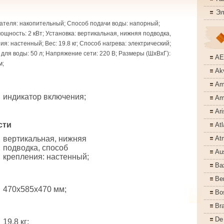
Эл
ателя: накопительный; Способ подачи воды: напорный;
щность: 2 кВт; Установка: вертикальная, нижняя подводка,
я: настенный; Вес: 19.8 кг; Способ нагрева: электрический;
для воды: 50 л; Напряжение сети: 220 В; Размеры (ШхВхГ):
A
м;
Akv
Am
индикатор включения;
Am
Ari
сти
Atl
вертикальная, нижняя
At
подводка, способ
Aus
крепления: настенный;
Ba
Ber
470x585x470 мм;
Bo
Bra
De
19.8 кг;