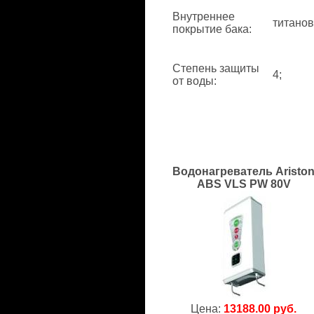
Внутреннее
титанов
покрытие бака
:
Степень защиты
4;
от воды
:
Водонагреватель Aristo
ABS VLS PW 80V
Цена:
13188.00 руб.