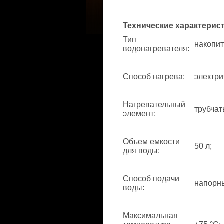
Технические характерис
Тип
накопит
водонагревателя
:
Способ нагрева
:
электри
Нагревательный
трубчат
элемент
:
Объем емкости
50 л;
для воды
:
Способ подачи
напорн
воды
:
Максимальная