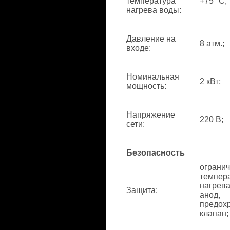
температура
+75 °С;
нагрева воды
:
Давление на
8 атм.;
входе
:
Номинальная
2 кВт;
мощность
:
Напряжение
220 В;
сети
:
Безопасность
ограни
темпер
нагрева
Защита
:
анод,
предох
клапан;