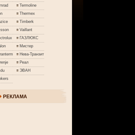
mrad
Termoline
on
Thermex
azice
Timberk
isson
Vaillant
ctrolux
ГАЗЛЮКС
lon
Мистер
ranterm
Нева-Транзит
renje
Реал
jdu
ЭВАН
nkers
РЕКЛАМА