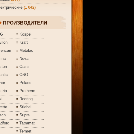
ектрические
(1 042)
ПРОИЗВОДИТЕЛИ
EG
Kospel
ilon
Kraft
erican
Metalac
ina
Neva
ston
Oasis
antic
OSO
mor
Polaris
tria
Protherm
xi
Redring
etta
Stiebel
sch
Supra
dford
Tatramat
Termet