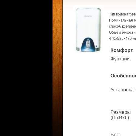
Тип водонагрев
Номинальная мо
способ креплени
Объём ёмкости 
470x585x470 м
Комфорт
Функции
:
Особенно
Установка
:
Размеры
(ШхВхГ)
:
Вес
: