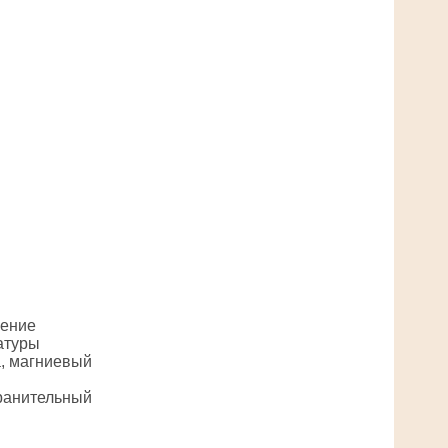
чение
атуры
, магниевый
ранительный