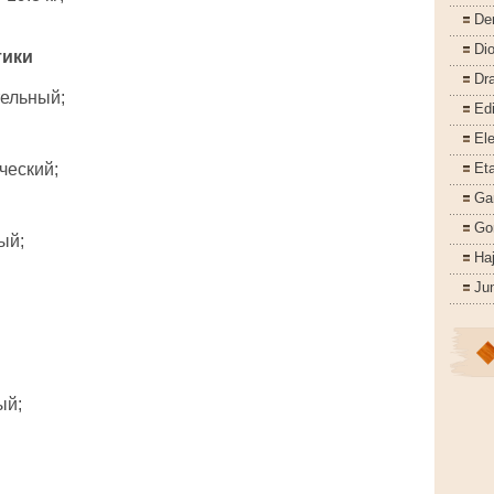
De
Di
тики
Dr
ельный;
Ed
Ele
ческий;
Eta
Ga
Go
ый;
Ha
Ju
ый;