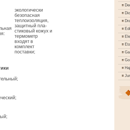
De
экологически
Di
безопасная
теплоизоляция,
Dr
защитный пла-
льная
Ed
стиковый кожух и
ия
:
термометр
Ele
входят в
Eta
комплект
поставки;
Ga
Go
тики
Ha
Ju
тельный;
ческий;
тый;