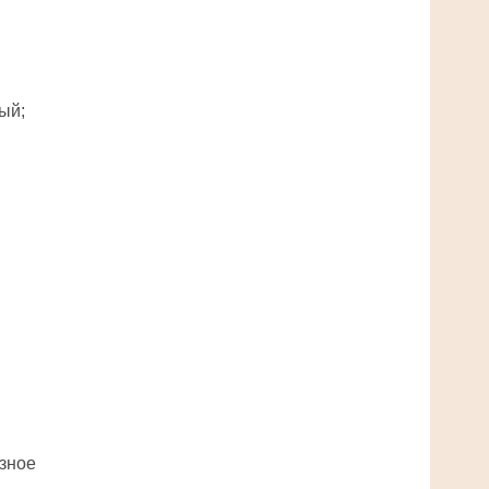
ый;
;
зное