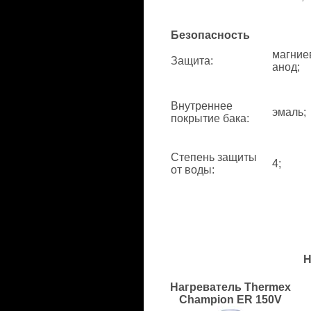
Безопасность
магние
Защита
:
анод;
Внутреннее
эмаль;
покрытие бака
:
Степень защиты
4;
от воды
:
Н
Нагреватель Thermex
Champion ER 150V