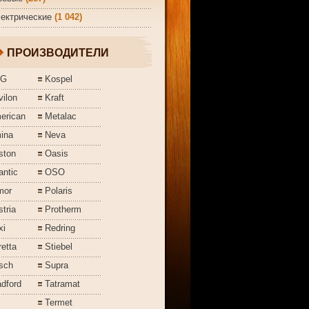
ектрические
(1 042)
ПРОИЗВОДИТЕЛИ
EG
Kospel
ilon
Kraft
erican
Metalac
ina
Neva
ston
Oasis
antic
OSO
mor
Polaris
tria
Protherm
xi
Redring
etta
Stiebel
sch
Supra
dford
Tatramat
Termet