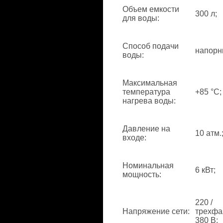
Объем емкости
300 л;
для воды
:
Способ подачи
напорн
воды
:
Максимальная
температура
+85 °С;
нагрева воды
:
Давление на
10 атм.
входе
:
Номинальная
6 кВт;
мощность
:
220 /
Напряжение сети
:
трехфа
380 В;