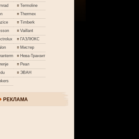
mrad
Termoline
on
Thermex
azice
Timberk
isson
Vaillant
ctrolux
ГАЗЛЮКС
lon
Мистер
ranterm
Нева-Транзит
renje
Реал
jdu
ЭВАН
nkers
РЕКЛАМА