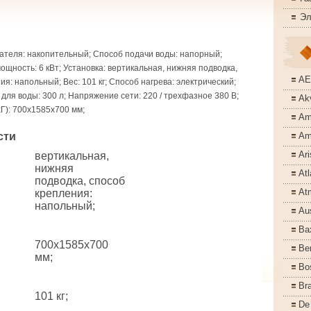
Эл
ателя: накопительный; Способ подачи воды: напорный;
щность: 6 кВт; Установка: вертикальная, нижняя подводка,
A
я: напольный; Вес: 101 кг; Способ нагрева: электрический;
для воды: 300 л; Напряжение сети: 220 / трехфазное 380 В;
Akv
Г): 700x1585x700 мм;
Am
сти
Am
Ari
вертикальная,
нижняя
Atl
подводка, способ
At
крепления:
напольный;
Aus
Ba
700x1585x700
Ber
мм;
Bo
Bra
101 кг;
De