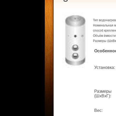
Тип водонагрев
Номинальная мо
способ креплени
Объём ёмкости 
Размеры (ШхВх
Особенно
Установка
:
Размеры
(ШхВхГ)
:
Вес
: