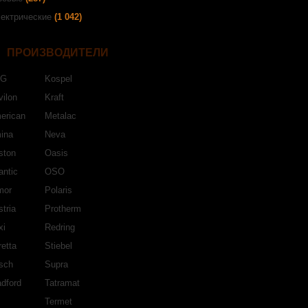
ектрические
(1 042)
ПРОИЗВОДИТЕЛИ
EG
Kospel
ilon
Kraft
erican
Metalac
ina
Neva
ston
Oasis
antic
OSO
mor
Polaris
tria
Protherm
xi
Redring
etta
Stiebel
sch
Supra
dford
Tatramat
Termet