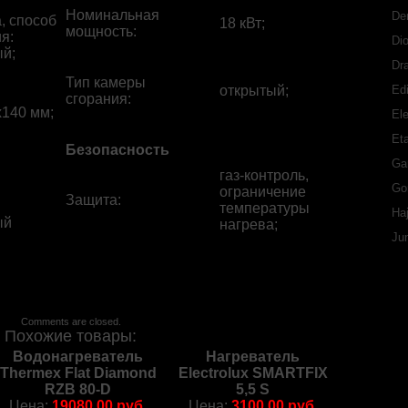
Номинальная
De
, способ
18 кВт;
мощность
:
я:
Di
й;
Dr
Тип камеры
открытый;
Ed
сгорания
:
140 мм;
Ele
Eta
Безопасность
Ga
газ-контроль,
Go
ограничение
Защита
:
температуры
Ha
ый
нагрева;
Ju
Comments are closed.
Похожие товары:
Водонагреватель
Нагреватель
Thermex Flat Diamond
Electrolux SMARTFIX
RZB 80-D
5,5 S
Цена:
19080.00 руб.
Цена:
3100.00 руб.