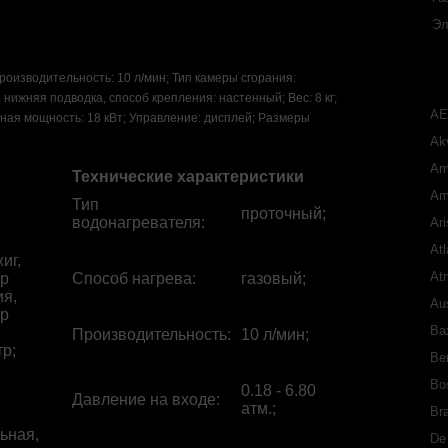
Эл
роизводительность: 10 л/мин; Тип камеры сгорания:
 нижняя подводка, способ крепления: настенный; Вес: 8 кг;
A
ная мощность: 18 кВт; Управление: дисплей; Размеры
Akv
Am
Технические характеристики
Am
Тип
проточный;
водонагревателя
:
Ari
Atl
иг,
At
р
Способ нагрева
:
газовый;
я,
Aus
р
Ba
Производительность
:
10 л/мин;
р;
Ber
Bo
0.18 - 6.80
Давление на входе
:
атм.;
Bra
ьная,
De