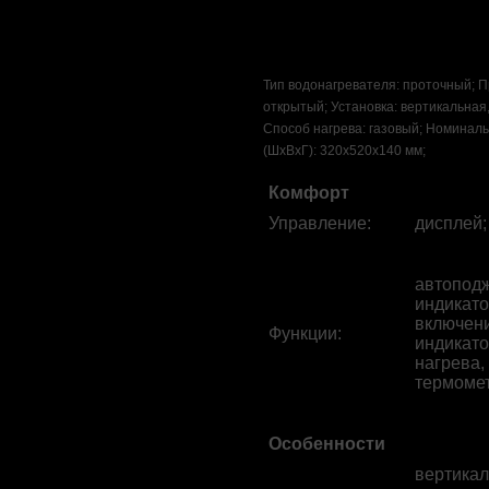
Тип водонагревателя: проточный; П
открытый; Установка: вертикальная,
Способ нагрева: газовый; Номиналь
(ШхВхГ): 320x520x140 мм;
Комфорт
Управление
:
дисплей;
автоподж
индикато
включени
Функции
:
индикато
нагрева,
термомет
Особенности
вертикал