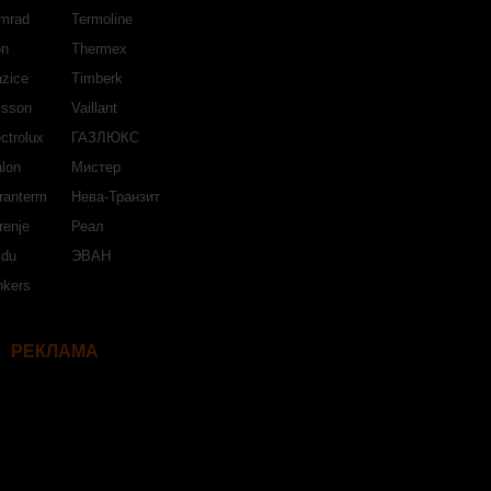
mrad
Termoline
on
Thermex
azice
Timberk
isson
Vaillant
ctrolux
ГАЗЛЮКС
lon
Мистер
ranterm
Нева-Транзит
renje
Реал
jdu
ЭВАН
nkers
РЕКЛАМА