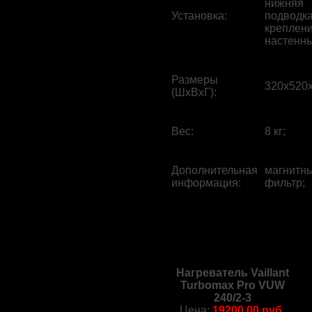
нижняя
Установка
:
подводка
креплени
настенны
Размеры
320x520x
(ШхВхГ)
:
Вес
:
8 кг;
Дополнительная
магнитн
информация
:
фильтр;
Нагреватель Vaillant
Turbomax Pro VUW
240/2-3
Цена:
19200.00 руб.