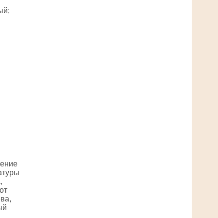
ый;
чение
атуры
,
от
ва,
ый