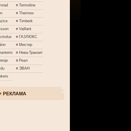
mrad
Termoline
on
Thermex
azice
Timberk
isson
Vaillant
ctrolux
ГАЗЛЮКС
lon
Мистер
ranterm
Нева-Транзит
renje
Реал
jdu
ЭВАН
nkers
РЕКЛАМА