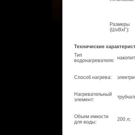
Размеры
(ШхВхГ)
:
Технические характерис
Тип
накопит
водонагревателя
:
Способ нагрева
:
электри
Нагревательный
трубчат
элемент
:
Объем емкости
200 л;
для воды
: