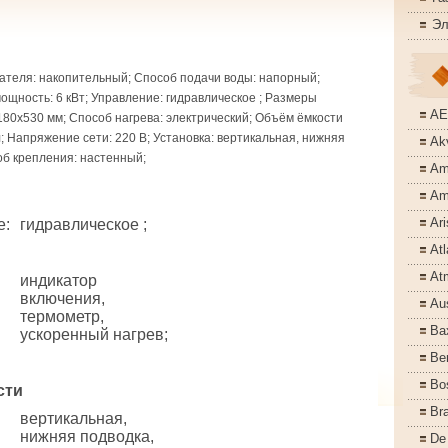
Эл
ателя: накопительный; Способ подачи воды: напорный;
щность: 6 кВт; Управление: гидравлическое ; Размеры
A
180x530 мм; Способ нагрева: электрический; Объём ёмкости
л; Напряжение сети: 220 В; Установка: вертикальная, нижняя
Akv
об крепления: настенный;
Am
Am
Ari
е
:
гидравлическое ;
Atl
At
индикатор
включения,
Aus
термометр,
Ba
ускоренный нагрев;
Ber
Bo
сти
Bra
вертикальная,
нижняя подводка,
De