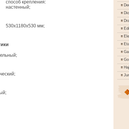
способ крепления:
De
настенный;
Di
Dr
530x1180x530 мм;
Ed
Ele
Eta
тики
Ga
ельный;
Go
Ha
ческий;
Ju
ый;