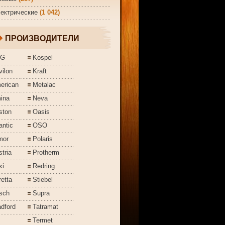
ектрические
(1 042)
ПРОИЗВОДИТЕЛИ
EG
Kospel
ilon
Kraft
erican
Metalac
ina
Neva
ston
Oasis
antic
OSO
mor
Polaris
tria
Protherm
xi
Redring
etta
Stiebel
sch
Supra
dford
Tatramat
Termet