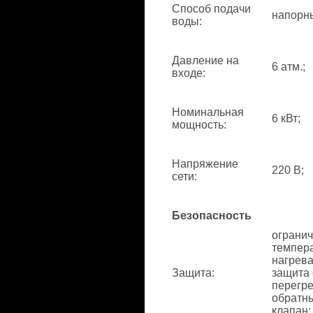
Способ подачи
напорн
воды
:
Давление на
6 атм.;
входе
:
Номинальная
6 кВт;
мощность
:
Напряжение
220 В;
сети
:
Безопасность
ограни
темпер
нагрева
Защита
:
защита 
перегре
обратн
клапан;