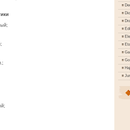
De
Di
тики
Dr
ый;
Ed
Ele
;
Eta
Ga
Go
.;
Ha
Ju
й;