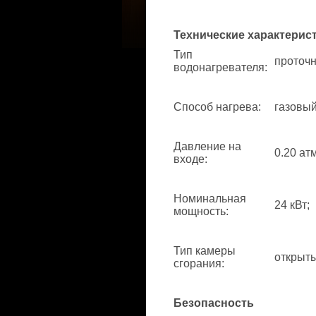
Технические характерис
Тип
проточн
водонагревателя
:
Способ нагрева
:
газовый
Давление на
0.20 атм
входе
:
Номинальная
24 кВт;
мощность
:
Тип камеры
открыты
сгорания
:
Безопасность