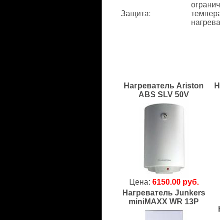
ограни
Защита
:
темпер
нагрева
Нагреватель Ariston
Н
ABS SLV 50V
Цена:
6150.00 руб.
Нагреватель Junkers
miniMAXX WR 13P