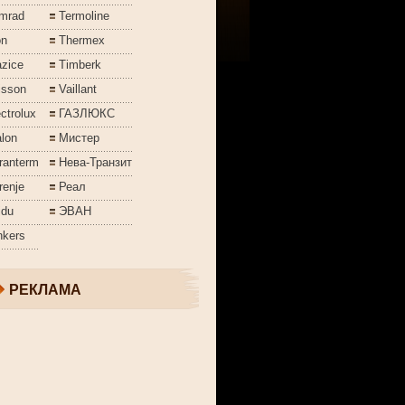
mrad
Termoline
on
Thermex
azice
Timberk
isson
Vaillant
ctrolux
ГАЗЛЮКС
lon
Мистер
ranterm
Нева-Транзит
renje
Реал
jdu
ЭВАН
nkers
РЕКЛАМА