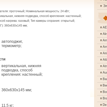
Эл
ателя: проточный; Номинальная мощность: 24 кВт;
тикальная, нижняя подводка, способ крепления: настенный;
пособ нагрева: газовый; Тип камеры сгорания: открытый;
): 360x630x145 мм;
A
Akv
Am
автоподжиг,
термометр;
Am
Ari
сти
Atl
вертикальная, нижняя
At
подводка, способ
Aus
крепления: настенный;
Ba
Ber
360x630x145 мм;
Bo
Bra
De
11.5 кг;