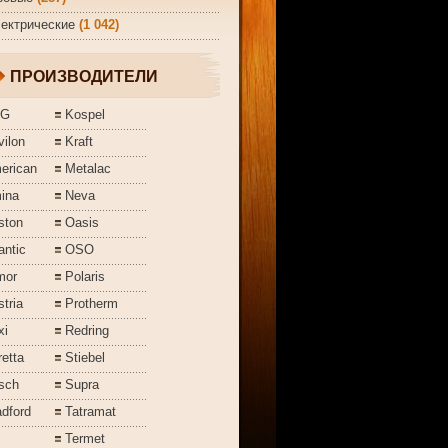
ектрические
(1 042)
ПРОИЗВОДИТЕЛИ
EG
Kospel
ilon
Kraft
erican
Metalac
ina
Neva
ston
Oasis
antic
OSO
mor
Polaris
tria
Protherm
xi
Redring
etta
Stiebel
sch
Supra
dford
Tatramat
Termet