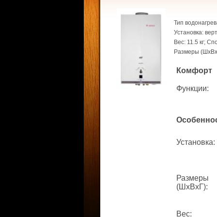
Тип водонагрев
Установка: вер
Вес: 11.5 кг; С
Размеры (ШхВхГ
Комфорт
Функции
:
Особенно
Установка
:
Размеры
(ШхВхГ)
:
Вес
: