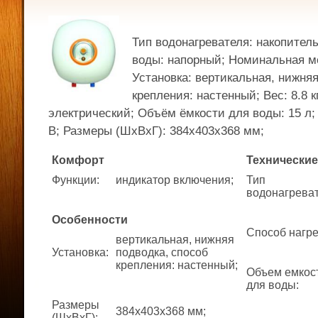
Тип водонагревателя: накопител
воды: напорный; Номинальная мо
Установка: вертикальная, нижняя
крепления: настенный; Вес: 8.8 к
электрический; Объём ёмкости для воды: 15 л;
В; Размеры (ШхВхГ): 384x403x368 мм;
Комфорт
Технические
Функции
:
индикатор включения;
Тип
водонагрева
Особенности
Способ нагр
вертикальная, нижняя
Установка
:
подводка, способ
крепления: настенный;
Объем емкос
для воды
:
Размеры
384x403x368 мм;
(ШхВхГ)
: