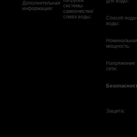
патрубок
для воды
:
Дополнительная
системы
информация
:
самоочистки/
слива воды;
Способ пода
воды
:
Номинальна
мощность
:
Напряжение
сети
:
Безопаснос
Защита
: