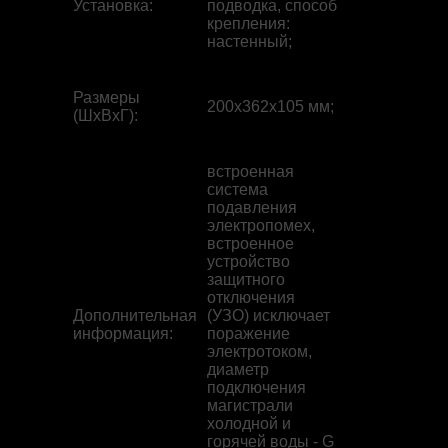
Установка
:
подводка, способ
крепления:
настенный;
Размеры
200x362x105 мм;
(ШхВхГ)
:
встроенная
система
подавления
электропомех,
встроенное
устройство
защитного
отключения
Дополнительная
(УЗО) исключает
информация
:
поражение
электротоком,
диаметр
подключения
магистрали
холодной и
горячей воды - G