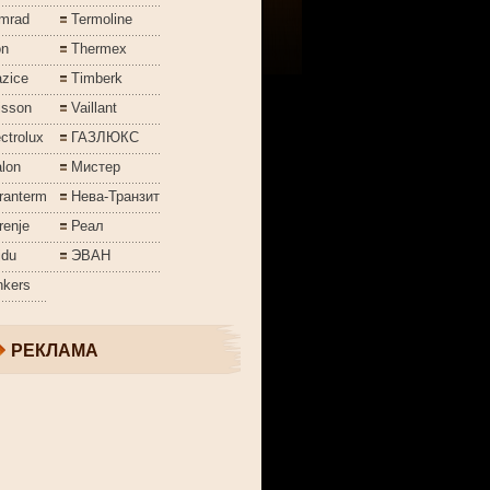
mrad
Termoline
on
Thermex
azice
Timberk
isson
Vaillant
ctrolux
ГАЗЛЮКС
lon
Мистер
ranterm
Нева-Транзит
renje
Реал
jdu
ЭВАН
nkers
РЕКЛАМА