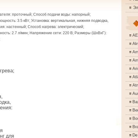
Эл
ателя: проточный; Способ подачи воды: напорный;
щность: 3.5 кВт; Установка: вертикальная, нижняя подводка,
ия: настенный; Способ нагрева: электрический;
ость: 2.7 л/мин; Напряжение сети: 220 В; Размеры (ШхВхГ):
A
;
Akv
Am
Am
Ari
грева;
Atl
At
Aus
,
одка,
Ba
ения:
Ber
Bo
Bra
ая
De
нг для