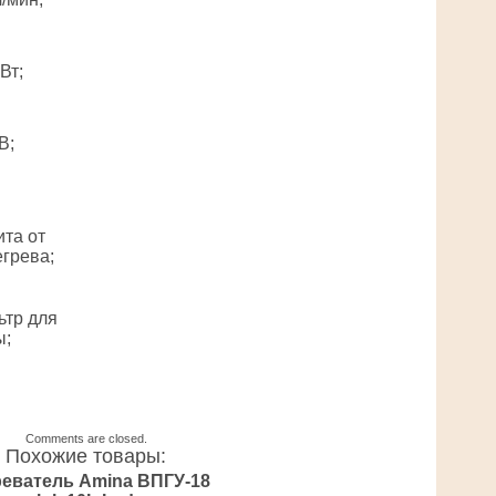
кВт;
В;
та от
грева;
ьтр для
ы;
Comments are closed.
Похожие товары:
еватель Amina ВПГУ-18