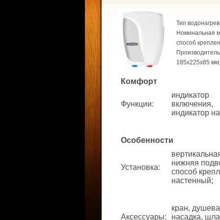
Тип водонагрев
Номинальная мо
способ креплен
Производительн
185x225x85 мм
Комфорт
индикатор
Функции
:
включения,
индикатор на
Особенности
вертикальная
нижняя подв
Установка
:
способ крепл
настенный;
кран, душев
Аксессуары
:
насадка, шла