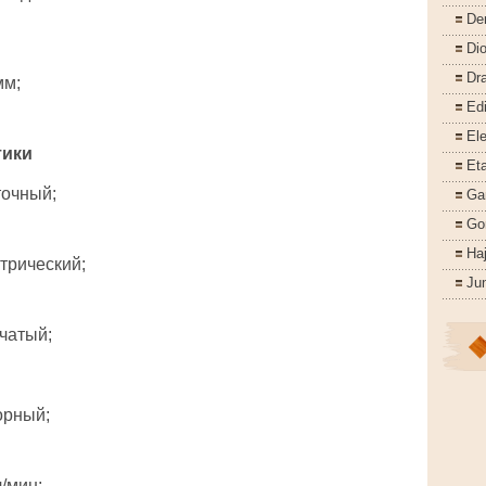
De
Di
Dr
мм;
Ed
Ele
тики
Eta
точный;
Ga
Go
Ha
трический;
Ju
чатый;
орный;
л/мин;