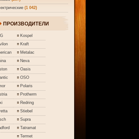
ектрические
(1 042)
ПРОИЗВОДИТЕЛИ
EG
Kospel
ilon
Kraft
erican
Metalac
ina
Neva
ston
Oasis
antic
OSO
mor
Polaris
tria
Protherm
xi
Redring
etta
Stiebel
sch
Supra
dford
Tatramat
Termet