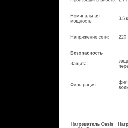
Номинальная
3.5 
мощность
:
Напряжение сети
:
220 
Безопасность
защи
Защита
:
пере
фил
Фильтрация
:
вод
Нагреватель Oasis
Нагр