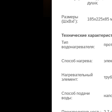
душа;
Размеры
185x225x85 
(ШхВхГ)
:
Технические характерис
Тип
про
водонагревателя
:
Способ нагрева
:
элек
Нагревательный
труб
элемент
:
Способ подачи
нап
воды
:
Производительность
:
2.7 