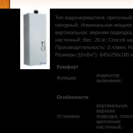
Тип водонагревателя: проточный
напорный; Номинальная мощность
вертикальная, верхняя подводка,
настенный; Вес: 20 кг; Способ на
Производительность: 3 л/мин; На
Размеры (ШхВхГ): 645x250x180 
Комфорт
индикатор
Функции
:
включения;
Особенности
вертикальная,
верхняя
Установка
:
подводка, спосо
крепления:
настенный;