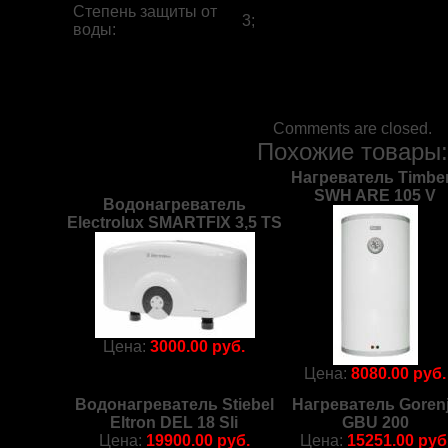
Степень защиты от
3;
воды
:
Comments are closed.
Похожие товары
Нагреватель Timbe
SWH ARE 105 V
Водонагреватель
Electrolux SMARTFIX 3,5 TS
Цена:
3000.00 руб.
Цена:
8080.00 руб.
Водонагреватель Stiebel
Нагреватель Goren
Eltron DEL 18 Sli
GBU 200
Цена:
19900.00 руб.
Цена:
15251.00 руб