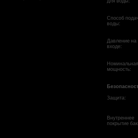
для воды
:
Способ пода
воды
:
Давление на
входе
:
Номинальна
мощность
:
Безопаснос
Защита
:
Внутреннее
покрытие бак