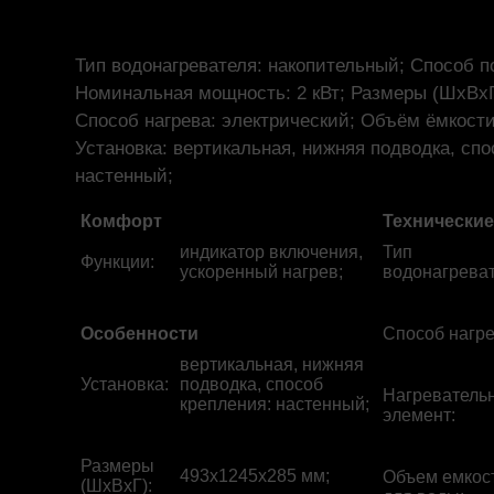
Тип водонагревателя: накопительный; Способ п
Номинальная мощность: 2 кВт; Размеры (ШхВхГ
Способ нагрева: электрический; Объём ёмкости
Установка: вертикальная, нижняя подводка, спо
настенный;
Комфорт
Технические
индикатор включения,
Тип
Функции
:
ускоренный нагрев;
водонагрева
Особенности
Способ нагр
вертикальная, нижняя
Установка
:
подводка, способ
Нагреватель
крепления: настенный;
элемент
:
Размеры
493x1245x285 мм;
Объем емкос
(ШхВхГ)
: