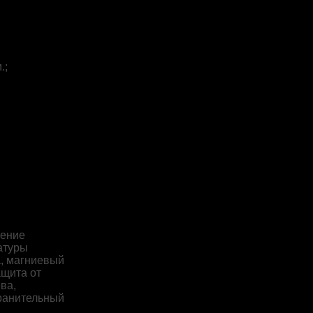
.;
чение
атуры
, магниевый
ащита от
ва,
ранительный