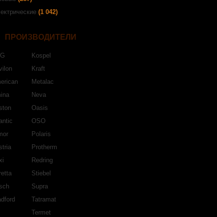
ектрические
(1 042)
ПРОИЗВОДИТЕЛИ
EG
Kospel
ilon
Kraft
erican
Metalac
ina
Neva
ston
Oasis
antic
OSO
mor
Polaris
tria
Protherm
xi
Redring
etta
Stiebel
sch
Supra
dford
Tatramat
Termet