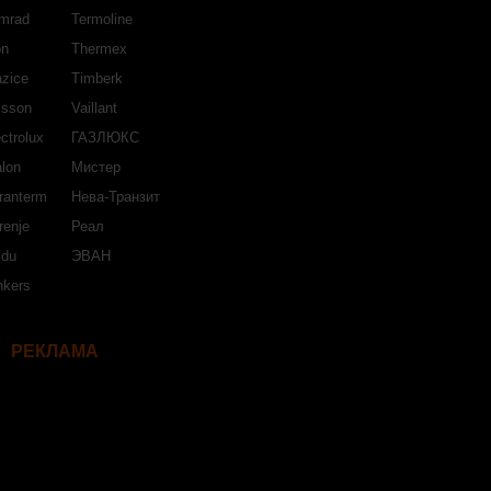
mrad
Termoline
on
Thermex
azice
Timberk
isson
Vaillant
ctrolux
ГАЗЛЮКС
lon
Мистер
ranterm
Нева-Транзит
renje
Реал
jdu
ЭВАН
nkers
РЕКЛАМА