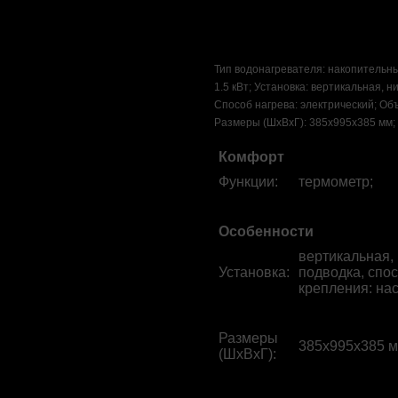
Тип водонагревателя: накопительн
1.5 кВт; Установка: вертикальная, н
Способ нагрева: электрический; Объ
Размеры (ШхВхГ): 385x995x385 мм;
Комфорт
Функции
:
термометр;
Особенности
вертикальная,
Установка
:
подводка, спо
крепления: на
Размеры
385x995x385 м
(ШхВхГ)
: