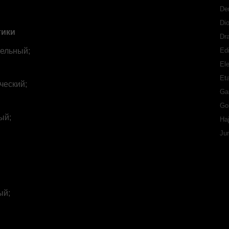
De
Di
тики
Dr
ельный;
Ed
Ele
Eta
ческий;
Ga
Go
ый;
Ha
Ju
ый;