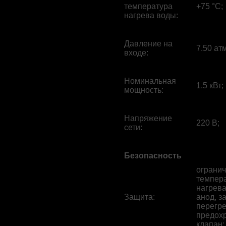
температура
+75 °С;
нагрева воды
:
Давление на
7.50 атм
входе
:
Номинальная
1.5 кВт;
мощность
:
Напряжение
220 В;
сети
:
Безопасность
ограни
темпер
нагрева
Защита
:
анод, з
перегре
предох
клапан;