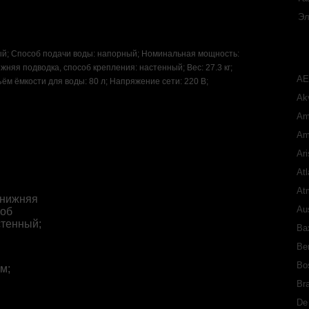
Эл
ый; Способ подачи воды: напорный; Номинальная мощность:
ижняя подводка, способ крепления: настенный; Вес: 27.3 кг;
A
ём ёмкости для воды: 80 л; Напряжение сети: 220 В;
Akv
Am
Am
Ari
Atl
At
 нижняя
Aus
соб
стенный;
Ba
Ber
Bo
м;
Bra
De