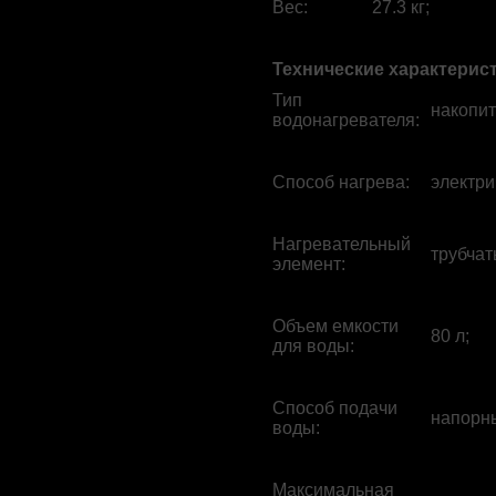
Вес
:
27.3 кг;
Технические характерис
Тип
накопит
водонагревателя
:
Способ нагрева
:
электри
Нагревательный
трубчат
элемент
:
Объем емкости
80 л;
для воды
:
Способ подачи
напорн
воды
:
Максимальная