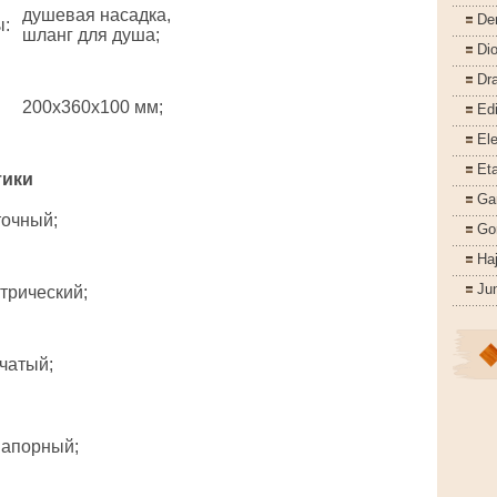
душевая насадка,
De
ы
:
шланг для душа;
Di
Dr
200x360x100 мм;
Ed
Ele
Eta
тики
Ga
точный;
Go
Ha
Ju
трический;
чатый;
напорный;