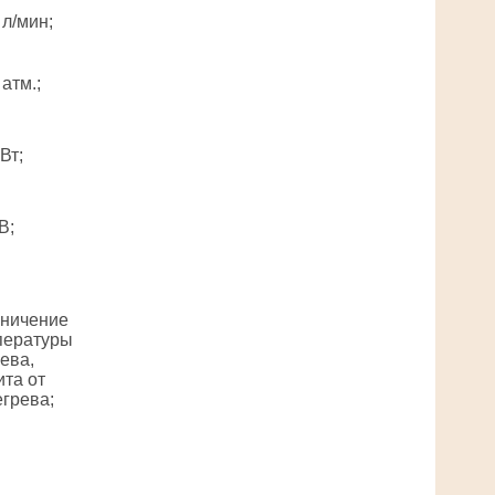
 л/мин;
 атм.;
кВт;
В;
аничение
пературы
ева,
та от
грева;