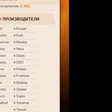
ектрические
(1 042)
ПРОИЗВОДИТЕЛИ
EG
Kospel
ilon
Kraft
erican
Metalac
ina
Neva
ston
Oasis
antic
OSO
mor
Polaris
tria
Protherm
xi
Redring
etta
Stiebel
sch
Supra
dford
Tatramat
Termet