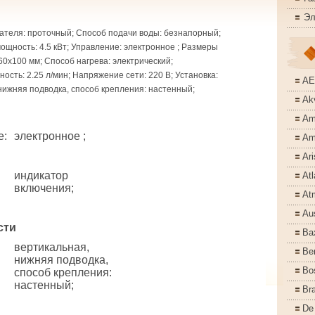
Эл
ателя: проточный; Способ подачи воды: безнапорный;
щность: 4.5 кВт; Управление: электронное ; Размеры
60x100 мм; Способ нагрева: электрический;
ость: 2.25 л/мин; Напряжение сети: 220 В; Установка:
A
нижняя подводка, способ крепления: настенный;
Akv
Am
е
:
электронное ;
Am
Ari
индикатор
Atl
включения;
At
Aus
сти
Ba
вертикальная,
Ber
нижняя подводка,
Bo
способ крепления:
настенный;
Bra
De