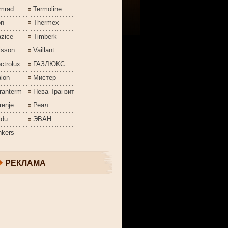
mrad
Termoline
on
Thermex
azice
Timberk
isson
Vaillant
ctrolux
ГАЗЛЮКС
lon
Мистер
ranterm
Нева-Транзит
renje
Реал
jdu
ЭВАН
nkers
РЕКЛАМА