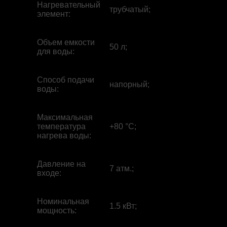
Нагревательный
трубчатый;
элемент
:
Объем емкости
50 л;
для воды
:
Способ подачи
напорный;
воды
:
Максимальная
температура
+80 °С;
нагрева воды
:
Давление на
7 атм.;
входе
:
Номинальная
1.5 кВт;
мощность
: