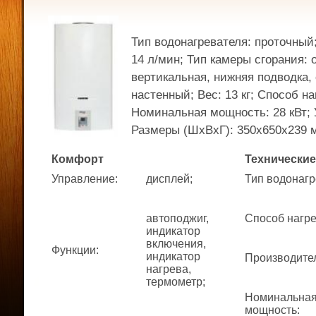
Тип водонагревателя: проточный
14 л/мин; Тип камеры сгорания: 
вертикальная, нижняя подводка,
настенный; Вес: 13 кг; Способ на
Номинальная мощность: 28 кВт; 
Размеры (ШхВхГ): 350x650x239 
Комфорт
Технические
Управление
:
дисплей;
Тип водонаг
автоподжиг,
Способ нагр
индикатор
включения,
Функции
:
индикатор
Производите
нагрева,
термометр;
Номинальна
мощность
: