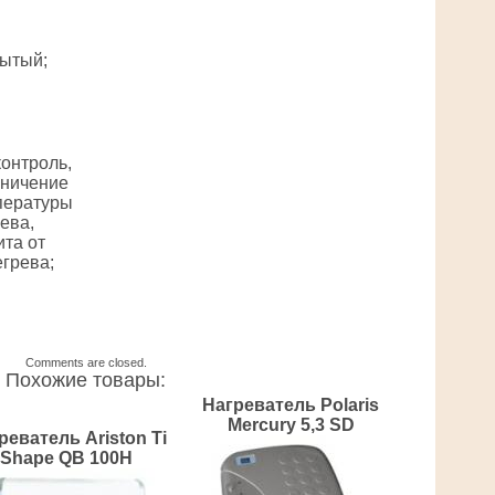
рытый;
контроль,
аничение
пературы
ева,
та от
грева;
Comments are closed.
Похожие товары:
Нагреватель Polaris
Mercury 5,3 SD
реватель Ariston Ti
Shape QB 100H