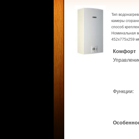
Тип водонагрев
камеры сгорани
способ креплени
Номинальная мо
452x775x259 м
Комфорт
Управлени
Функции
:
Особенно