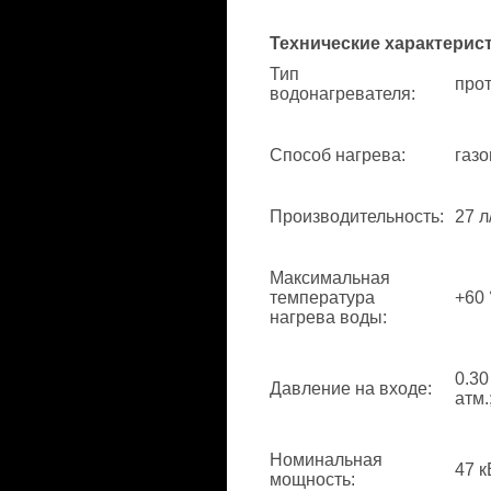
Технические характерис
Тип
про
водонагревателя
:
Способ нагрева
:
газо
Производительность
:
27 л
Максимальная
температура
+60 
нагрева воды
:
0.30
Давление на входе
:
атм.
Номинальная
47 к
мощность
: