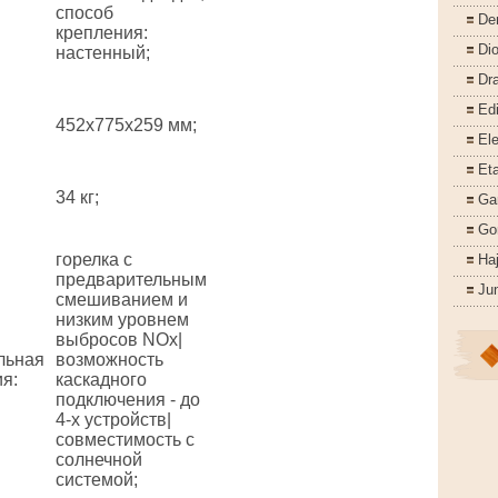
способ
De
крепления:
Di
настенный;
Dr
Ed
452x775x259 мм;
Ele
Eta
34 кг;
Ga
Go
горелка с
Ha
предварительным
Ju
смешиванием и
низким уровнем
выбросов NOx|
льная
возможность
ия
:
каскадного
подключения - до
4-х устройств|
совместимость с
солнечной
системой;