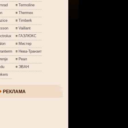
mrad
Termoline
on
Thermex
azice
Timberk
isson
Vaillant
ctrolux
ГАЗЛЮКС
lon
Мистер
ranterm
Нева-Транзит
renje
Реал
jdu
ЭВАН
nkers
РЕКЛАМА