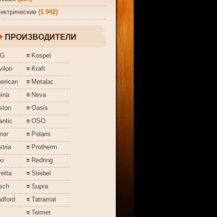
ектрические
(1 042)
ПРОИЗВОДИТЕЛИ
EG
Kospel
ilon
Kraft
erican
Metalac
ina
Neva
ston
Oasis
antic
OSO
mor
Polaris
tria
Protherm
xi
Redring
etta
Stiebel
sch
Supra
dford
Tatramat
Termet