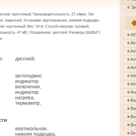
Эл
ателя: проточный; Производительность: 27 л/мин; Тип
я: закрытый; Установка: вертикальная, нижняя подводка,
я: настенный; Вес: 34 кг; Способ нагрева: газовый;
щность: 47 кВт; Управление: дисплей; Размеры (ШхВхГ):
A
м;
Akv
Am
е
:
дисплей;
Am
Ari
автоподжиг,
Atl
индикатор
At
включения,
индикатор
Aus
нагрева,
Ba
термометр;
Ber
Bo
сти
Bra
вертикальная,
De
нижняя подводка,