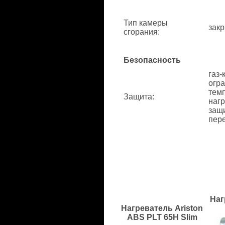
Тип камеры
зак
сгорания
:
Безопасность
газ-
огр
тем
Защита
:
нагр
защи
пере
Наг
Нагреватель Ariston
ABS PLT 65H Slim