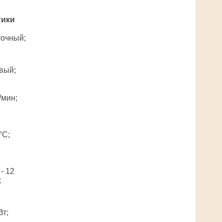
тики
точный;
вый;
/мин;
°С;
 - 12
;
Вт;