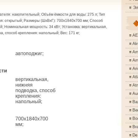
Эл
ателя: накопительный; Объём ёмкости для воды: 275 л; Тип
я: открытый; Размеры (ШхВхГ): 700x1840x700 мм; Способ
ый; Номинальная мощность: 34 кВт; Установка: вертикальная,
а, способ крепления: напольный; Вес: 171 кг;
A
Akv
Am
автоподжиг;
Am
Ari
сти
Atl
вертикальная,
нижняя
At
подводка, способ
Aus
крепления:
напольный;
Ba
Ber
700x1840x700
Bo
мм;
Bra
De