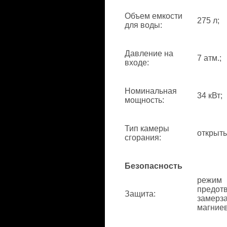
Объем емкости
275 л;
для воды
:
Давление на
7 атм.;
входе
:
Номинальная
34 кВт;
мощность
:
Тип камеры
открыты
сгорания
:
Безопасность
режим
предот
Защита
:
замерза
магниев