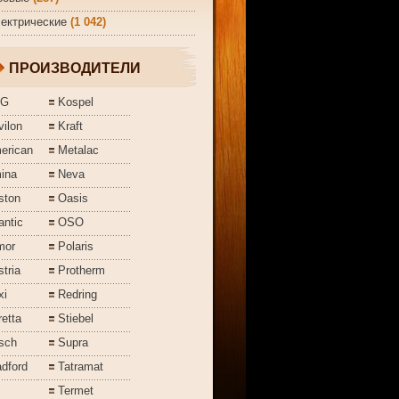
ектрические
(1 042)
ПРОИЗВОДИТЕЛИ
EG
Kospel
ilon
Kraft
erican
Metalac
ina
Neva
ston
Oasis
antic
OSO
mor
Polaris
tria
Protherm
xi
Redring
etta
Stiebel
sch
Supra
dford
Tatramat
Termet