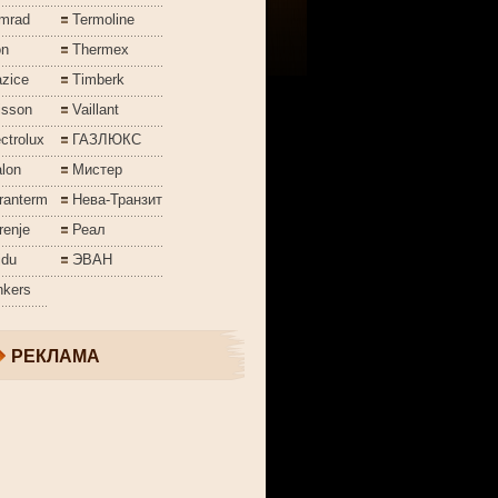
mrad
Termoline
on
Thermex
azice
Timberk
isson
Vaillant
ctrolux
ГАЗЛЮКС
lon
Мистер
ranterm
Нева-Транзит
renje
Реал
jdu
ЭВАН
nkers
РЕКЛАМА