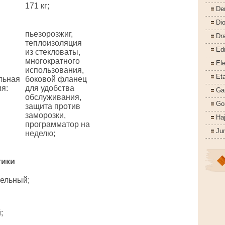
171 кг;
De
Di
пьезорозжиг,
Dr
теплоизоляция
Ed
из стекловаты,
многократного
Ele
использования,
Eta
льная
боковой фланец
ия
:
для удобства
Ga
обслуживания,
Go
защита против
заморозки,
Ha
программатор на
Ju
неделю;
тики
ельный;
;