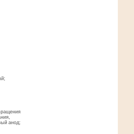
й;
вращения
ния,
ый анод;