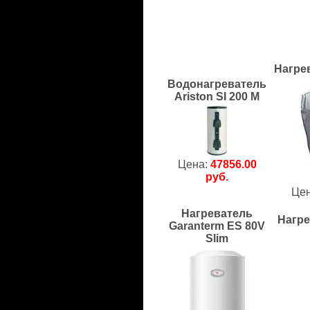
Нагре
Водонагреватель
Ariston SI 200 M
Цена:
47856.00
руб.
Це
Нагреватель
Нагр
Garanterm ES 80V
Slim