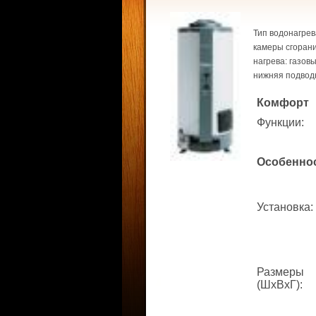
Тип водонагрев
камеры сгорани
нагрева: газов
нижняя подводк
Комфорт
Функции
:
Особенно
Установка
:
Размеры
(ШхВхГ)
: