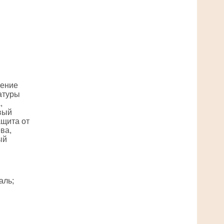
чение
атуры
,
вый
ащита от
ва,
ый
аль;