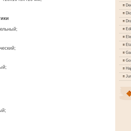
De
Di
тики
Dr
ельный;
Ed
Ele
Eta
ческий;
Ga
Go
ый;
Ha
Ju
ый;