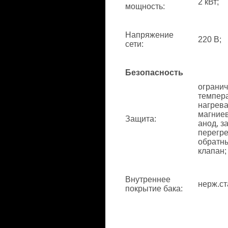
2 кВт;
мощность
:
Напряжение
220 В;
сети
:
Безопасность
ограни
темпер
нагрева
магние
Защита
:
анод, з
перегре
обратн
клапан;
Внутреннее
нерж.ст
покрытие бака
: