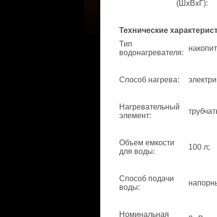
(ШхВхГ)
:
Технические характерис
Тип
накопит
водонагревателя
:
Способ нагрева
:
электри
Нагревательный
трубчат
элемент
:
Объем емкости
100 л;
для воды
:
Способ подачи
напорн
воды
:
Номинальная