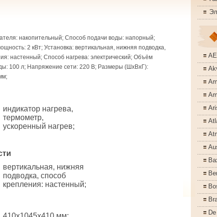
Эл
ателя: накопительный; Способ подачи воды: напорный;
щность: 2 кВт; Установка: вертикальная, нижняя подводка,
A
ия: настенный; Способ нагрева: электрический; Объём
ды: 100 л; Напряжение сети: 220 В; Размеры (ШхВхГ):
Akv
мм;
Am
Am
Ari
индикатор нагрева,
термометр,
Atl
ускоренный нагрев;
At
Aus
сти
Ba
вертикальная, нижняя
Ber
подводка, способ
крепления: настенный;
Bo
Bra
De
410x1045x410 мм;