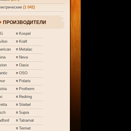
ектрические
(1 042)
ПРОИЗВОДИТЕЛИ
EG
Kospel
ilon
Kraft
erican
Metalac
ina
Neva
ston
Oasis
antic
OSO
mor
Polaris
tria
Protherm
xi
Redring
etta
Stiebel
sch
Supra
dford
Tatramat
Termet