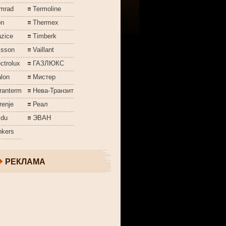
mrad
Termoline
on
Thermex
azice
Timberk
isson
Vaillant
ctrolux
ГАЗЛЮКС
lon
Мистер
ranterm
Нева-Транзит
renje
Реал
jdu
ЭВАН
nkers
РЕКЛАМА