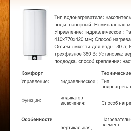
Тип водонагревателя: накопител
воды: напорный; Номинальная мо
Управление: гидравлическое ; Р
410x770x420 мм; Способ нагрева
Объём ёмкости для воды: 30 л; 
трехфазное 380 В; Установка: ве
подводка, способ крепления: наст
Комфорт
Технические
Управление
:
гидравлическое ;
Тип
водонагрева
индикатор
Функции
:
включения;
Способ нагр
Особенности
Нагреватель
элемент
:
вертикальная,