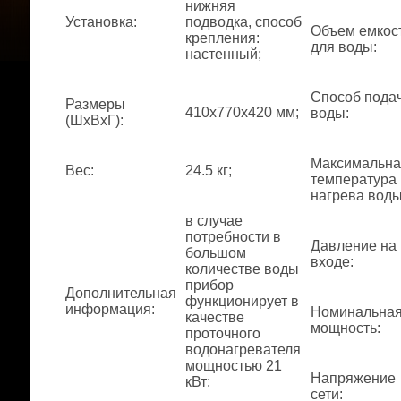
нижняя
Установка
:
подводка, способ
Объем емкос
крепления:
для воды
:
настенный;
Способ пода
Размеры
410x770x420 мм;
воды
:
(ШхВхГ)
:
Максимальна
Вес
:
24.5 кг;
температура
нагрева вод
в случае
потребности в
Давление на
большом
входе
:
количестве воды
прибор
Дополнительная
функционирует в
информация
:
Номинальна
качестве
мощность
:
проточного
водонагревателя
мощностью 21
Напряжение
кВт;
сети
: