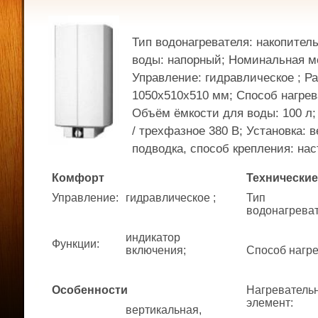
Тип водонагревателя: накопител
воды: напорный; Номинальная мо
Управление: гидравлическое ; Р
1050x510x510 мм; Способ нагрев
Объём ёмкости для воды: 100 л;
/ трехфазное 380 В; Установка: 
подводка, способ крепления: наст
Комфорт
Технические
Управление
:
гидравлическое ;
Тип
водонагрева
индикатор
Функции
:
включения;
Способ нагр
Особенности
Нагреватель
элемент
:
вертикальная,