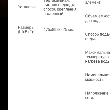
вертикальная,
элемент
:
нижняя подводка,
Установка
:
способ крепления:
настенный;
Объем емкос
для воды
:
Размеры
475x893x475 мм;
(ШхВхГ)
:
Способ пода
воды
:
Максимальна
температура
нагрева вод
Номинальна
мощность
:
Напряжение
сети
: