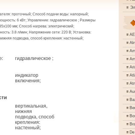
Эл
ателя: проточный; Способ подачи воды: напорный;
щность: 6 кВт; Управление: гидравлическое ; Размеры
35x100 мм; Способ нагрева: электрический;
ость: 3.8 л/мин; Напряжение сети: 220 В; Установка:
A
нижняя подводка, способ крепления: настенный;
Akv
Am
е
:
гидравлическое ;
Am
Ari
индикатор
Atl
включения;
At
Aus
сти
Ba
вертикальная,
Ber
нижняя
Bo
подводка, способ
крепления:
Bra
настенный;
De