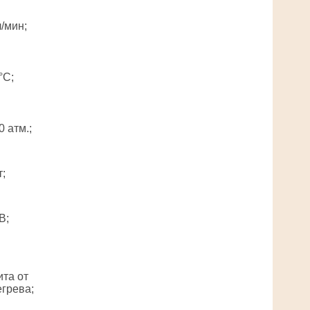
л/мин;
°С;
0 атм.;
т;
В;
та от
грева;