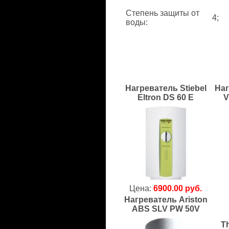
Степень защиты от
4;
воды
:
Нагреватель Stiebel
Наг
Eltron DS 60 E
V
Цена:
6900.00 руб.
Нагреватель Ariston
ABS SLV PW 50V
T