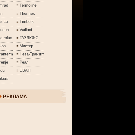
mrad
Termoline
on
Thermex
azice
Timberk
isson
Vaillant
ctrolux
ГАЗЛЮКС
lon
Мистер
ranterm
Нева-Транзит
renje
Реал
jdu
ЭВАН
nkers
РЕКЛАМА