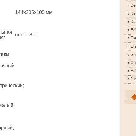
De
144x235x100 мм;
Di
Dr
Ed
льная
вес: 1,8 кг;
ия
:
Ele
Eta
тики
Ga
Go
точный;
Ha
Ju
трический;
чатый;
орный;