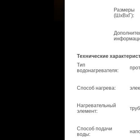
Размеры
(ШхВхГ)
:
Дополните
информац
Технические характерис
Тип
про
водонагревателя
:
Способ нагрева
:
элек
Нагревательный
труб
элемент
:
Способ подачи
нап
воды
: