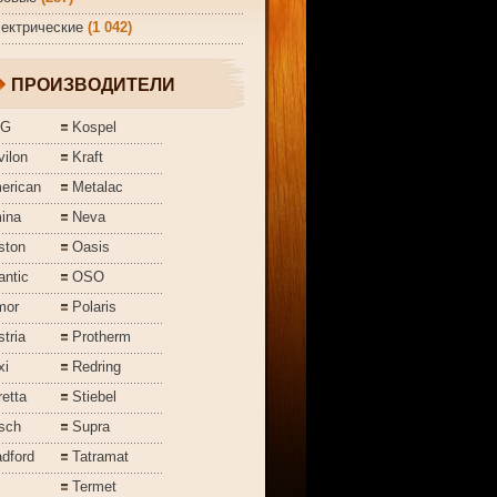
ектрические
(1 042)
ПРОИЗВОДИТЕЛИ
EG
Kospel
ilon
Kraft
erican
Metalac
ina
Neva
ston
Oasis
antic
OSO
mor
Polaris
tria
Protherm
xi
Redring
etta
Stiebel
sch
Supra
dford
Tatramat
Termet