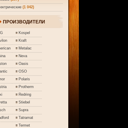
ектрические
(1 042)
ПРОИЗВОДИТЕЛИ
EG
Kospel
ilon
Kraft
erican
Metalac
ina
Neva
ston
Oasis
antic
OSO
mor
Polaris
tria
Protherm
xi
Redring
etta
Stiebel
sch
Supra
dford
Tatramat
Termet