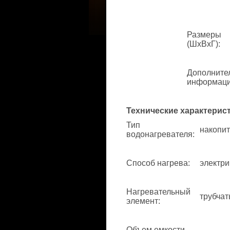
Размеры
(ШхВхГ)
:
Дополните
информац
Технические характерис
Тип
накопит
водонагревателя
:
Способ нагрева
:
электри
Нагревательный
трубчат
элемент
:
Объем емкости