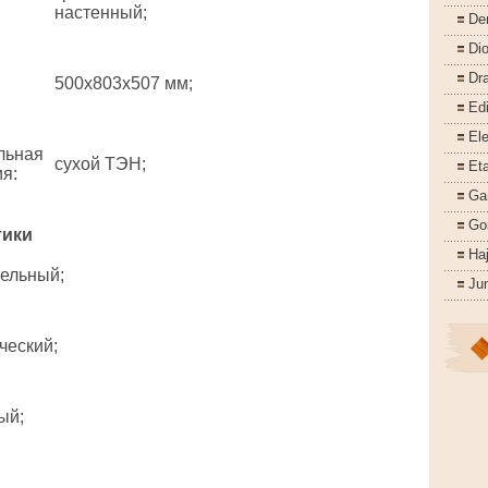
настенный;
De
Di
Dr
500x803x507 мм;
Ed
Ele
льная
сухой ТЭН;
Eta
ия
:
Ga
Go
тики
Ha
ельный;
Ju
ческий;
ый;