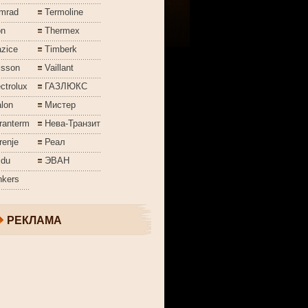
mrad
Termoline
on
Thermex
azice
Timberk
isson
Vaillant
ctrolux
ГАЗЛЮКС
lon
Мистер
ranterm
Нева-Транзит
renje
Реал
jdu
ЭВАН
nkers
РЕКЛАМА