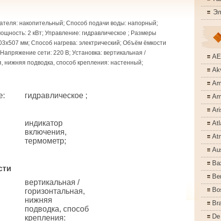
Эл
ателя: накопительный; Способ подачи воды: напорный;
щность: 2 кВт; Управление: гидравлическое ; Размеры
03x507 мм; Способ нагрева: электрический; Объём ёмкости
 Напряжение сети: 220 В; Установка: вертикальная /
A
, нижняя подводка, способ крепления: настенный;
Akv
Am
е
:
гидравлическое ;
Am
Ari
индикатор
Atl
включения,
At
термометр;
Aus
Ba
сти
Ber
вертикальная /
Bo
горизонтальная,
нижняя
Bra
подводка, способ
De
крепления: