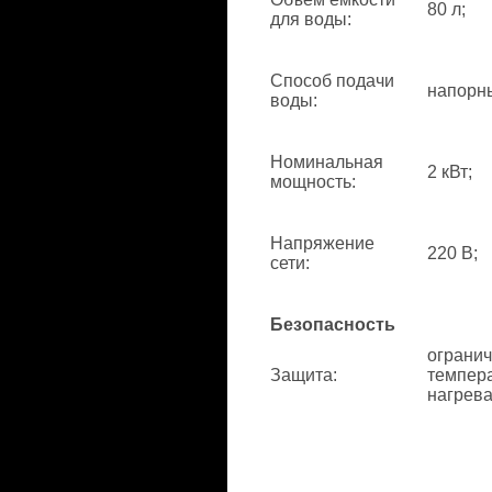
80 л;
для воды
:
Способ подачи
напорн
воды
:
Номинальная
2 кВт;
мощность
:
Напряжение
220 В;
сети
:
Безопасность
ограни
Защита
:
темпер
нагрева