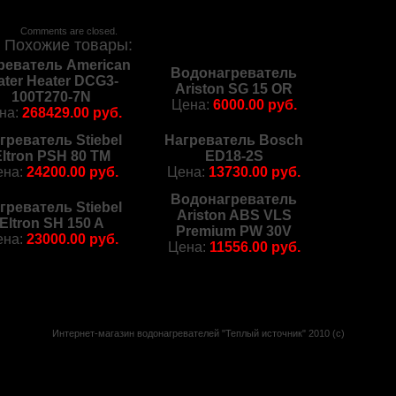
Comments are closed.
Похожие товары:
реватель American
Водонагреватель
ter Heater DCG3-
Ariston SG 15 OR
100T270-7N
Цена:
6000.00 руб.
на:
268429.00 руб.
греватель Stiebel
Нагреватель Bosch
ltron PSH 80 TM
ED18-2S
ена:
24200.00 руб.
Цена:
13730.00 руб.
Водонагреватель
греватель Stiebel
Ariston ABS VLS
Eltron SH 150 A
Premium PW 30V
ена:
23000.00 руб.
Цена:
11556.00 руб.
Интернет-магазин водонагревателей "Теплый источник" 2010 (с)