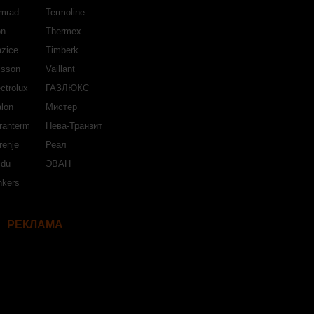
mrad
Termoline
on
Thermex
azice
Timberk
isson
Vaillant
ctrolux
ГАЗЛЮКС
lon
Мистер
ranterm
Нева-Транзит
renje
Реал
jdu
ЭВАН
nkers
РЕКЛАМА