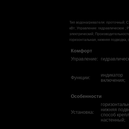
Тип водонагревателя: проточный; 
кВт; Управление: гидравлическое ; 
электрический; Производительность:
горизонтальная, нижняя подводка, 
Комфорт
Управление
:
гидравлическ
индикатор
Функции
:
включения;
Особенности
горизонтальн
нижняя подв
Установка
:
способ крепл
настенный;