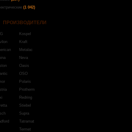
ектрические
(1 042)
ПРОИЗВОДИТЕЛИ
EG
Kospel
ilon
Kraft
erican
Metalac
ina
Neva
ston
Oasis
antic
OSO
mor
Polaris
tria
Protherm
xi
Redring
etta
Stiebel
sch
Supra
dford
Tatramat
Termet