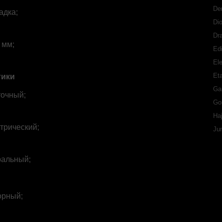
De
адка;
Di
Dr
 мм;
Ed
Ele
Eta
тики
Ga
точный;
Go
Ha
трический;
Ju
ральный;
орный;