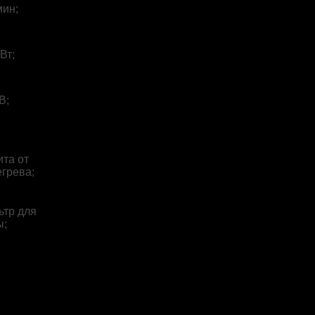
мин;
кВт;
В;
та от
грева;
ьтр для
ы;