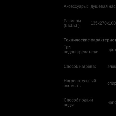
Аксессуары
:
душевая нас
Размеры
135x270x100
(ШхВхГ)
:
Технические характерис
Тип
про
водонагревателя
:
Способ нагрева
:
элек
Нагревательный
спи
элемент
:
Способ подачи
нап
воды
: