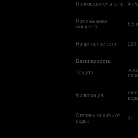
Производительность
:
4 л/
Номинальная
6.5 
мощность
:
Напряжение сети
:
220 
Безопасность
защи
Защита
:
пере
фил
Фильтрация
:
вод
Степень защиты от
4;
воды
: