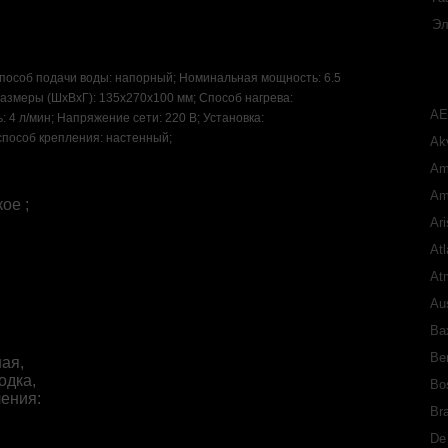
Эл
Способ подачи воды: напорный; Номинальная мощность: 6.5
Размеры (ШхВхГ): 135x270x100 мм; Способ нагрева:
A
 4 л/мин; Напряжение сети: 220 В; Установка:
способ крепления: настенный;
Akv
Am
Am
ое ;
Ari
Atl
At
Aus
Ba
Ber
ая,
одка,
Bo
ения:
Bra
De