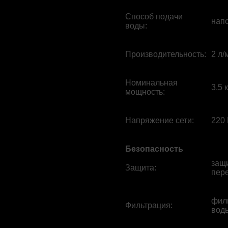
Способ подачи
нап
воды
:
Производительность
:
2 л/
Номинальная
3.5 
мощность
:
Напряжение сети
:
220 
Безопасность
защи
Защита
:
пере
фил
Фильтрация
:
вод