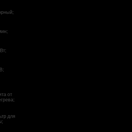
орный;
мин;
кВт;
В;
та от
грева;
ьтр для
ы;