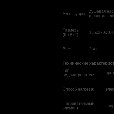
душевая нас
Аксессуары
:
шланг для д
Размеры
135x270x100
(ШхВхГ)
:
Вес
:
2 кг;
Технические характерис
Тип
про
водонагревателя
:
Способ нагрева
:
элек
Нагревательный
спи
элемент
: