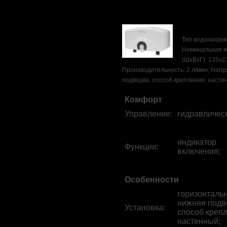
Тип водонагрев
Номинальная мо
(ШхВхГ): 135x2
Производительность: 2 л/мин; Напр
подводка, способ крепления: настенн
Комфорт
Управление
:
гидравлическ
индикатор
Функции
:
включения;
Особенности
горизонтальн
нижняя подв
Установка
:
способ крепл
настенный;