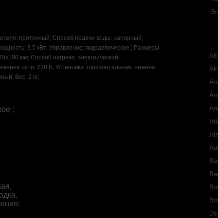
Эл
ателя: проточный; Способ подачи воды: напорный;
щность: 3.5 кВт; Управление: гидравлическое ; Размеры
A
70x100 мм; Способ нагрева: электрический;
яжение сети: 220 В; Установка: горизонтальная, нижняя
Akv
ый; Вес: 2 кг;
Am
Am
Ari
ое ;
Atl
At
Aus
Ba
Ber
ая,
Bo
одка,
Bra
ения:
De