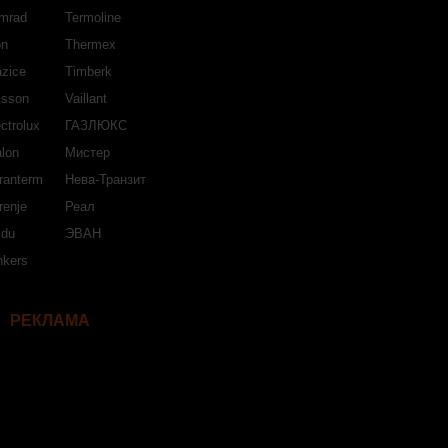
mrad
Termoline
on
Thermex
azice
Timberk
isson
Vaillant
ctrolux
ГАЗЛЮКС
lon
Мистер
ranterm
Нева-Транзит
renje
Реал
jdu
ЭВАН
nkers
РЕКЛАМА