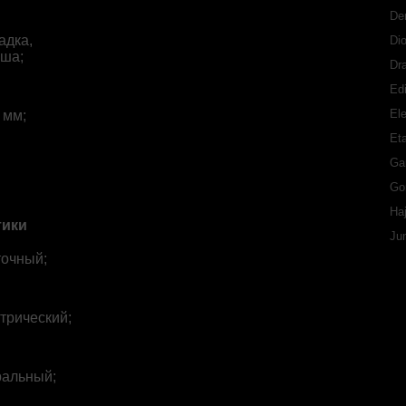
De
адка,
Di
уша;
Dr
Ed
Ele
 мм;
Eta
Ga
Go
Ha
тики
Ju
точный;
трический;
ральный;