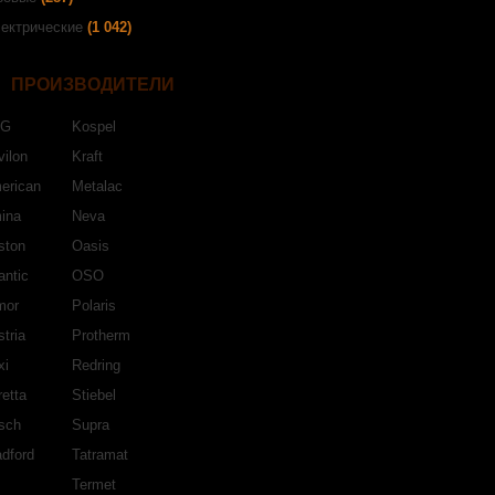
ектрические
(1 042)
ПРОИЗВОДИТЕЛИ
EG
Kospel
ilon
Kraft
erican
Metalac
ina
Neva
ston
Oasis
antic
OSO
mor
Polaris
tria
Protherm
xi
Redring
etta
Stiebel
sch
Supra
dford
Tatramat
Termet