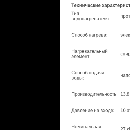
Технические характерис
Тип
про
водонагревателя
:
Способ нагрева
:
элек
Нагревательный
спи
элемент
:
Способ подачи
нап
воды
:
Производительность
:
13.8
Давление на входе
:
10 а
Номинальная
27 к