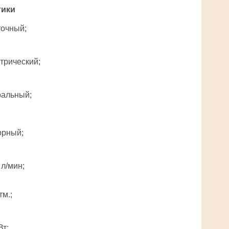
тики
точный;
трический;
ральный;
орный;
 л/мин;
тм.;
Вт;