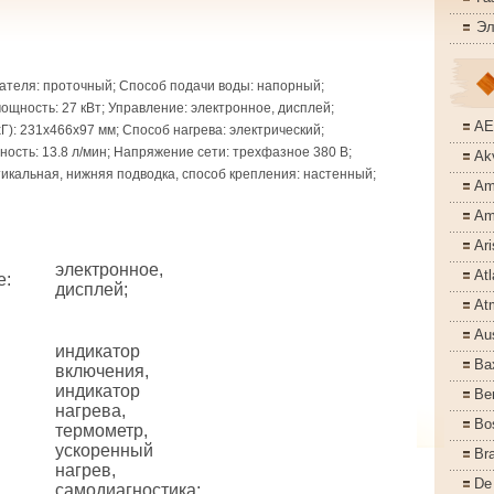
Эл
ателя: проточный; Способ подачи воды: напорный;
щность: 27 кВт; Управление: электронное, дисплей;
A
): 231x466x97 мм; Способ нагрева: электрический;
ость: 13.8 л/мин; Напряжение сети: трехфазное 380 В;
Akv
тикальная, нижняя подводка, способ крепления: настенный;
Am
Am
Ari
электронное,
Atl
е
:
дисплей;
At
Aus
индикатор
Ba
включения,
индикатор
Ber
нагрева,
Bo
термометр,
ускоренный
Bra
нагрев,
De
самодиагностика;