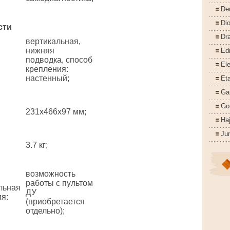
De
Di
сти
Dr
вертикальная,
нижняя
Ed
подводка, способ
Ele
крепления:
настенный;
Eta
Ga
Go
231x466x97 мм;
Ha
Ju
3.7 кг;
возможность
работы с пультом
льная
ДУ
ия
:
(приобретается
отдельно);