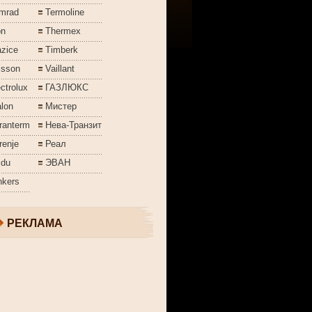
mrad
Termoline
on
Thermex
azice
Timberk
isson
Vaillant
ctrolux
ГАЗЛЮКС
lon
Мистер
ranterm
Нева-Транзит
renje
Реал
jdu
ЭВАН
nkers
РЕКЛАМА