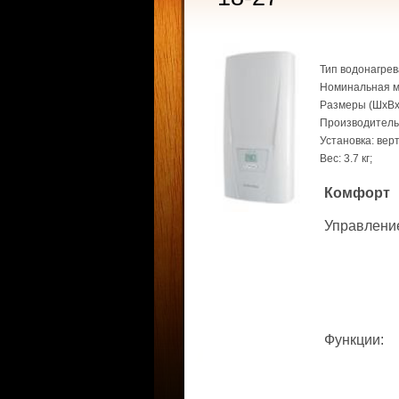
Тип водонагрев
Номинальная мо
Размеры (ШхВхГ
Производительн
Установка: вер
Вес: 3.7 кг;
Комфорт
Управлени
Функции
: