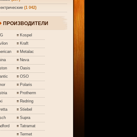
ектрические
(1 042)
ПРОИЗВОДИТЕЛИ
EG
Kospel
ilon
Kraft
erican
Metalac
ina
Neva
ston
Oasis
antic
OSO
mor
Polaris
tria
Protherm
xi
Redring
etta
Stiebel
sch
Supra
dford
Tatramat
Termet