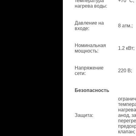
температура
+70 °С;
нагрева воды
:
Давление на
8 атм.;
входе
:
Номинальная
1.2 кВт;
мощность
:
Напряжение
220 В;
сети
:
Безопасность
ограни
темпер
нагрева
Защита
:
анод, з
перегре
предох
клапан;