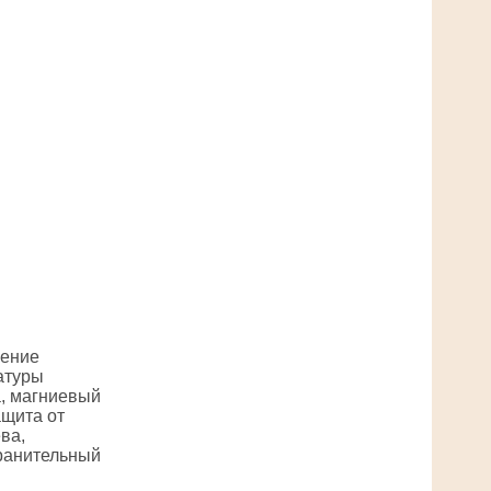
чение
атуры
, магниевый
ащита от
ва,
ранительный