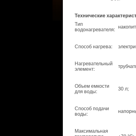
Технические характерис
Тип
накопит
водонагревателя
:
Способ нагрева
:
электри
Нагревательный
трубчат
элемент
:
Объем емкости
30 л;
для воды
:
Способ подачи
напорн
воды
:
Максимальная