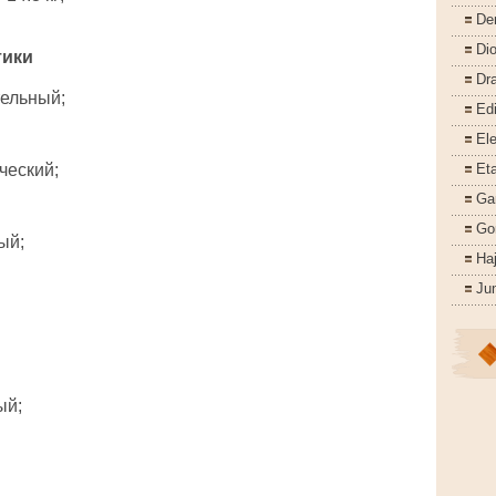
De
Di
тики
Dr
ельный;
Ed
Ele
ческий;
Eta
Ga
Go
ый;
Ha
Ju
ый;