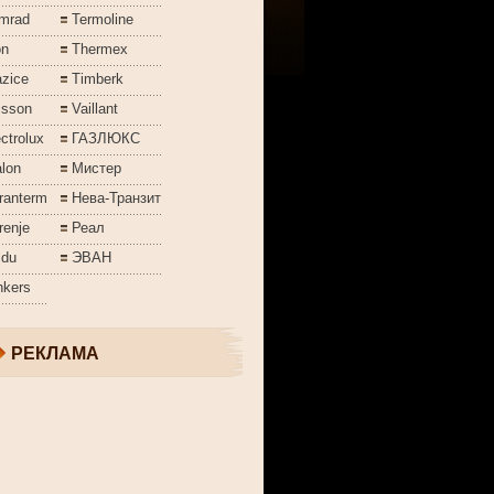
mrad
Termoline
on
Thermex
azice
Timberk
isson
Vaillant
ctrolux
ГАЗЛЮКС
lon
Мистер
ranterm
Нева-Транзит
renje
Реал
jdu
ЭВАН
nkers
РЕКЛАМА