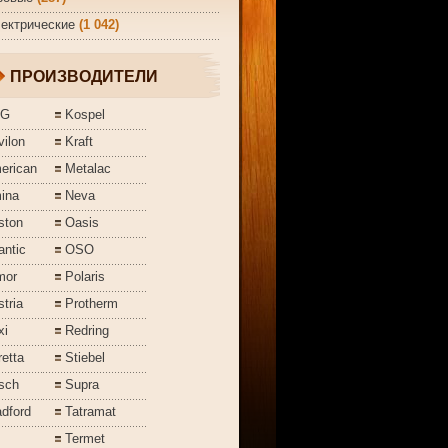
ектрические
(1 042)
ПРОИЗВОДИТЕЛИ
EG
Kospel
ilon
Kraft
erican
Metalac
ina
Neva
ston
Oasis
antic
OSO
mor
Polaris
tria
Protherm
xi
Redring
etta
Stiebel
sch
Supra
dford
Tatramat
Termet