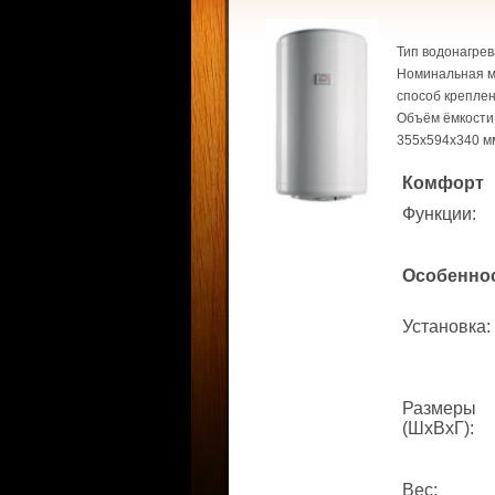
Тип водонагрев
Номинальная мо
способ креплени
Объём ёмкости 
355x594x340 м
Комфорт
Функции
:
Особенно
Установка
:
Размеры
(ШхВхГ)
:
Вес
: