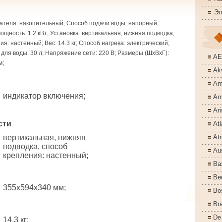
Эл
ателя: накопительный; Способ подачи воды: напорный;
щность: 1.2 кВт; Установка: вертикальная, нижняя подводка,
я: настенный; Вес: 14.3 кг; Способ нагрева: электрический;
для воды: 30 л; Напряжение сети: 220 В; Размеры (ШхВхГ):
A
м;
Akv
Am
индикатор включения;
Am
Ari
сти
Atl
вертикальная, нижняя
At
подводка, способ
Aus
крепления: настенный;
Ba
Ber
355x594x340 мм;
Bo
Bra
De
14.3 кг;