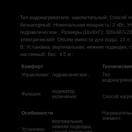
Тип водонагревателя: накопительный; Способ п
безнапорный; Номинальная мощность: 2 кВт; У
гидравлическое ; Размеры (ШхВхГ): 320x487x23
электрический; Объём ёмкости для воды: 13 л;
В; Установка: вертикальная, нижняя подводка, 
настенный; Вес: 4.5 кг;
Комфорт
Технические
Управление
:
гидравлическое ;
Тип
водонагрева
индикатор
Функции
:
включения;
Способ нагр
Особенности
Нагреватель
элемент
:
вертикальная,
нижняя подводка,
Установка
:
способ крепления: