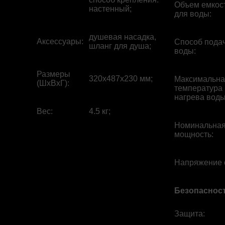
Объем емкос
настенный;
для воды
:
душевая насадка,
Аксессуары
:
Способ пода
шланг для душа;
воды
:
Размеры
320x487x230 мм;
Максимальна
(ШхВхГ)
:
температура
нагрева вод
Вес
:
4.5 кг;
Номинальна
мощность
:
Напряжение 
Безопаснос
Защита
: