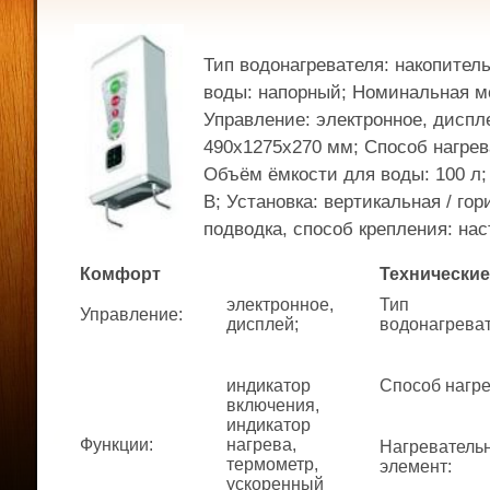
Тип водонагревателя: накопител
воды: напорный; Номинальная мо
Управление: электронное, диспл
490x1275x270 мм; Способ нагрев
Объём ёмкости для воды: 100 л;
В; Установка: вертикальная / го
подводка, способ крепления: наст
Комфорт
Технические
электронное,
Тип
Управление
:
дисплей;
водонагрева
индикатор
Способ нагр
включения,
индикатор
Функции
:
нагрева,
Нагреватель
термометр,
элемент
:
ускоренный