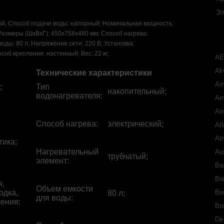
Эл
ый; Способ подачи воды: напорный; Номинальная мощность:
 Размеры (ШхВхГ): 450x758x480 мм; Способ нагрева:
оды: 80 л; Напряжение сети: 220 В; Установка:
соб крепления: настенный; Вес: 22 кг;
A
Akv
Технические характеристики
Am
;
Тип
накопительный;
водонагревателя
:
Am
Ari
Способ нагрева
:
электрический;
Atl
At
тика;
Нагревательный
Aus
трубчатый;
элемент
:
Ba
Ber
я,
Объем емкости
одка,
Bo
80 л;
для воды
:
ения:
Bra
De