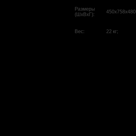
Размеры
450x758x480
(ШхВхГ)
:
Вес
:
22 кг;