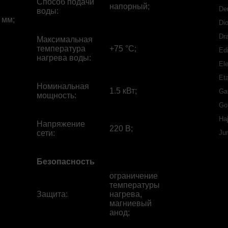
Способ подачи
напорный;
De
воды
:
 мм;
Di
Dr
Максимальная
температура
+75 °С;
Ed
нагрева воды
:
Ele
Eta
Номинальная
1.5 кВт;
Ga
мощность
:
Go
Ha
Напряжение
220 В;
сети
:
Ju
Безопасность
ограничение
температуры
Защита
:
нагрева,
магниевый
анод;