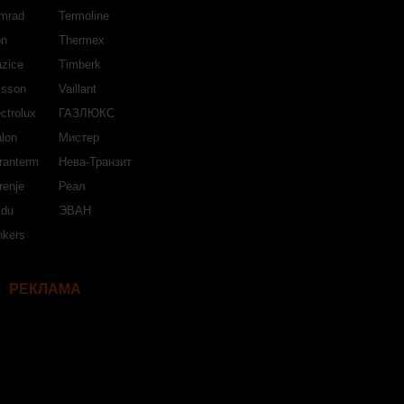
mrad
Termoline
on
Thermex
azice
Timberk
isson
Vaillant
ctrolux
ГАЗЛЮКС
lon
Мистер
ranterm
Нева-Транзит
renje
Реал
jdu
ЭВАН
nkers
РЕКЛАМА