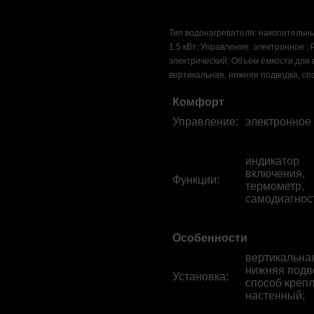
Тип водонагревателя: накопительн
1.5 кВт; Управление: электронное ;
электрический; Объём ёмкости для в
вертикальная, нижняя подводка, спо
Комфорт
Управление
:
электронное 
индикатор
включения,
Функции
:
термометр,
самодиагнос
Особенности
вертикальна
нижняя подв
Установка
:
способ крепл
настенный;