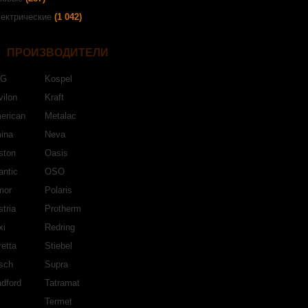
ектрические
(1 042)
ПРОИЗВОДИТЕЛИ
EG
Kospel
ilon
Kraft
erican
Metalac
ina
Neva
ston
Oasis
antic
OSO
mor
Polaris
tria
Protherm
xi
Redring
etta
Stiebel
sch
Supra
dford
Tatramat
Termet