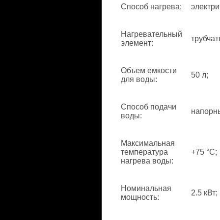
Способ нагрева
:
электри
Нагревательный
трубчат
элемент
:
Объем емкости
50 л;
для воды
:
Способ подачи
напорн
воды
:
Максимальная
температура
+75 °С;
нагрева воды
:
Номинальная
2.5 кВт;
мощность
: