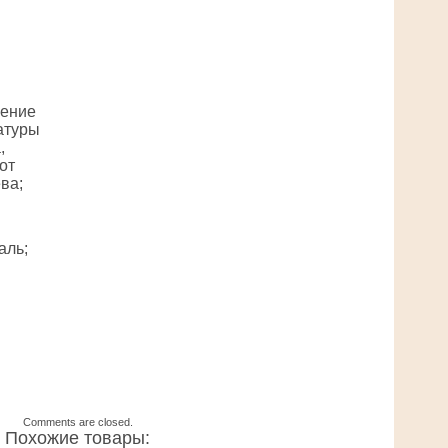
чение
атуры
,
от
ва;
аль;
Comments are closed.
Похожие товары: