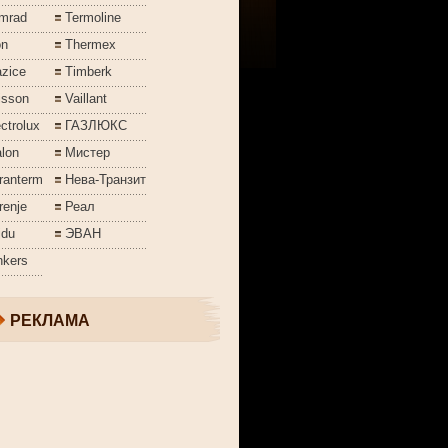
mrad
Termoline
on
Thermex
azice
Timberk
isson
Vaillant
ctrolux
ГАЗЛЮКС
lon
Мистер
ranterm
Нева-Транзит
renje
Реал
jdu
ЭВАН
nkers
РЕКЛАМА