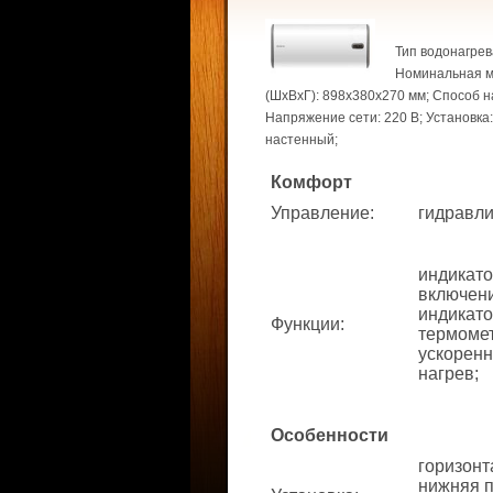
Тип водонагрев
Номинальная мо
(ШхВхГ): 898x380x270 мм; Способ на
Напряжение сети: 220 В; Установка
настенный;
Комфорт
Управление
:
гидравли
индикато
включени
индикато
Функции
:
термомет
ускорен
нагрев;
Особенности
горизонт
нижняя п