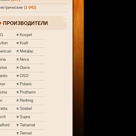
ектрические
(1 042)
ПРОИЗВОДИТЕЛИ
EG
Kospel
ilon
Kraft
erican
Metalac
ina
Neva
ston
Oasis
antic
OSO
mor
Polaris
tria
Protherm
xi
Redring
etta
Stiebel
sch
Supra
dford
Tatramat
Termet