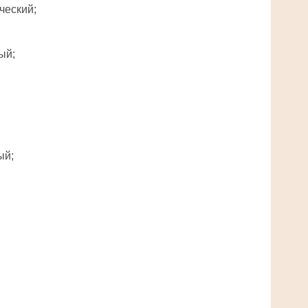
ческий;
ый;
ый;