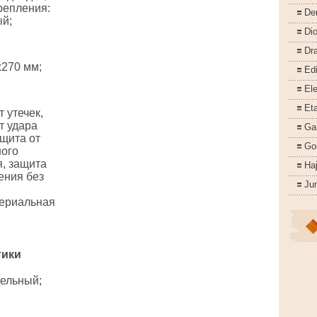
репления:
De
й;
Di
Dr
270 мм;
Ed
Ele
Eta
 утечек,
т удара
Ga
ащита от
Go
ого
, защита
Ha
ения без
Ju
териальная
тики
ельный;