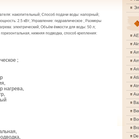
Эл
ателя: накопительный; Способ подачи воды: напорный;
щность: 2.5 кВт; Управление: гидравлическое ; Размеры
грева: электрический; Объём ёмкости для воды: 50 л;
: горизонтальная, нижняя подводка, способ крепления:
A
Akv
Am
ческое ;
Am
Ari
р
Atl
я,
At
р нагрева,
р,
Aus
ный
Ba
Ber
Bo
Bra
альная,
De
одводка,