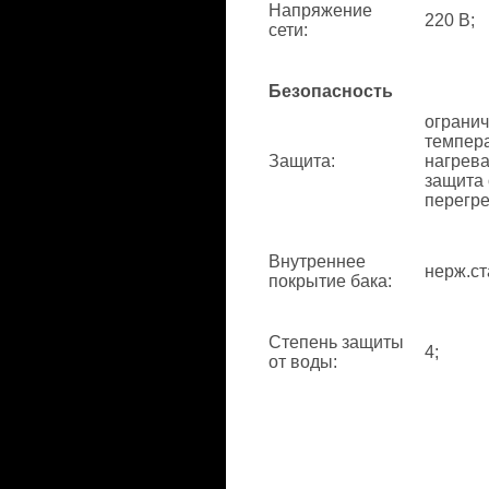
Напряжение
220 В;
сети
:
Безопасность
ограни
темпер
Защита
:
нагрева
защита 
перегре
Внутреннее
нерж.ст
покрытие бака
:
Степень защиты
4;
от воды
: