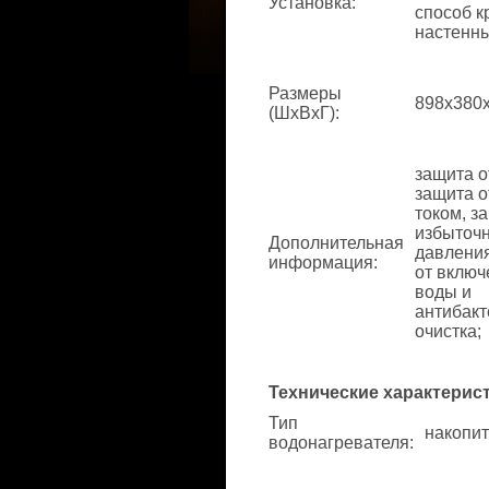
Установка
:
способ к
настенны
Размеры
898x380x
(ШхВхГ)
:
защита от
защита о
током, з
избыточн
Дополнительная
давления
информация
:
от включ
воды и
антибак
очистка;
Технические характерис
Тип
накопит
водонагревателя
: