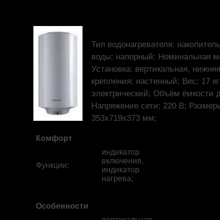
Тип водонагревателя: накопител
воды: напорный; Номинальная мо
Установка: вертикальная, нижняя
крепления: настенный; Вес: 17 кг
электрический; Объём ёмкости д
Напряжение сети: 220 В; Размер
353x719x373 мм;
Комфорт
индикатор
включения,
Функции
:
индикатор
нагрева;
Особенности
вертикальная,