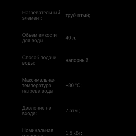
Нагревательный
трубчатый;
элемент
:
Объем емкости
40 л;
для воды
:
Способ подачи
напорный;
воды
:
Максимальная
температура
+80 °С;
нагрева воды
:
Давление на
7 атм.;
входе
:
Номинальная
1.5 кВт;
мощность
: