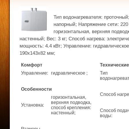
Тип водонагревателя: проточный
напорный; Напряжение сети: 220 
горизонтальная, верхняя подводк
настенный; Вес: 3 кг; Способ нагрева: электри
мощность: 4.4 кВт; Управление: гидравлическое
190x143x82 мм;
Комфорт
Технические
Управление
:
гидравлическое ;
Тип
водонагрева
Особенности
Способ нагр
горизонтальная,
верхняя подводка,
Установка
:
способ крепления:
Способ пода
настенный;
воды
:
Размеры