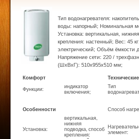
Тип водонагревателя: накопител
воды: напорный; Номинальная мо
Установка: вертикальная, нижняя
крепления: настенный; Вес: 45 кг
электрический; Объём ёмкости д
Напряжение сети: 220 / трехфаз
(ШхВхГ): 510x955x510 мм;
Комфорт
Технические
индикатор
Тип
Функции
:
включения;
водонагрева
Особенности
Способ нагр
вертикальная,
нижняя
Нагреватель
Установка
:
подводка, способ
элемент
:
крепления: